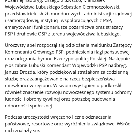
Pożarnej nadbryg. Grzegorz Szyszko, Marszałek
Województwa Lubuskiego Sebastian Ciemnoczołowski,
przedstawiciele służb mundurowych, administracji rządowej
i samorządowej, instytucji współpracujących z PSP,
emerytowani funkcjonariusze pożarnictwa oraz strażacy
PSP i druhowie OSP z terenu województwa lubuskiego.
Uroczysty apel rozpoczął się od złożenia meldunku Zastępcy
Komendanta Głównego PSP, podniesienia flagi państwowej
oraz odegrania hymnu Rzeczypospolitej Polskiej. Następnie
głos zabrał Lubuski Komendant Wojewódzki PSP nadbryg.
Janusz Drozda, który podziękował strażakom za codzienną
służbę oraz zaangażowanie na rzecz bezpieczeństwa
mieszkańców regionu. W swoim wystąpieniu podkreślił
również znaczenie rozwoju nowoczesnego systemu ochrony
ludności i obrony cywilnej oraz potrzebę budowania
odporności społecznej.
Podczas uroczystości wręczono liczne odznaczenia
państwowe, resortowe oraz wyróżnienia związkowe. Wśród
nich znalazły się: