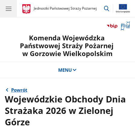
przejdź
gov.pl
Jednostki Państwowej Straży Pożarnej
gov.pl
Jednostki
do
Państwowej
wyszukiwar
Straży
Otwór
Pożarnej
okno
Komenda Wojewódzka
z
tłuma
Państwowej Straży Pożarnej
języka
w Gorzowie Wielkopolskim
migow
MENU
Powrót
Wojewódzkie Obchody Dnia
Strażaka 2026 w Zielonej
Górze