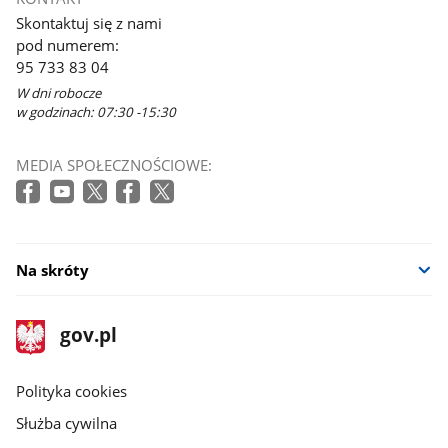
Skontaktuj się z nami
pod numerem:
95 733 83 04
W dni robocze
w godzinach: 07:30 -15:30
MEDIA SPOŁECZNOŚCIOWE:
Na skróty
stopka
Strona
gov.pl
gov.pl
główna
gov.pl
Polityka cookies
Służba cywilna