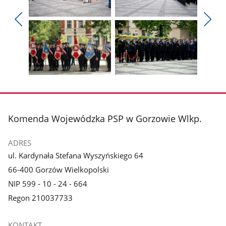
Pokaż
Pokaż
zdjęcie
zdjęcie
Pokaż
Poka
1
2
poprzednie
nest
z
z
zdjęcia
zdjęc
galerii.
galerii.
Pokaż
Pokaż
zdjęcie
zdjęcie
3
4
z
z
stopka
Komenda Wojewódzka PSP w Gorzowie Wlkp.
galerii.
galerii.
ADRES
ul. Kardynała Stefana Wyszyńskiego 64
66-400 Gorzów Wielkopolski
NIP 599 - 10 - 24 - 664
Regon 210037733
KONTAKT