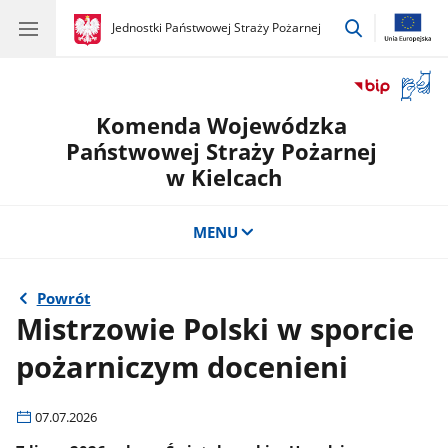
przejdź
gov.pl
Jednostki Państwowej Straży Pożarnej
gov.pl
Jednostki
do
Państwowej
wyszukiwar
Straży
Otwór
Pożarnej
okno
Komenda Wojewódzka
z
tłuma
Państwowej Straży Pożarnej
języka
w Kielcach
migow
MENU
Powrót
Mistrzowie Polski w sporcie
pożarniczym docenieni
07.07.2026