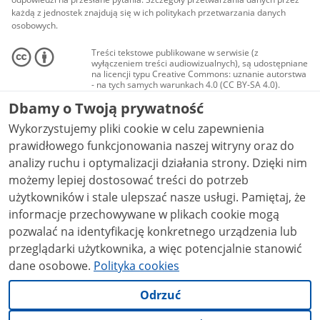
każdą z jednostek znajdują się w ich politykach przetwarzania danych
osobowych.
Treści tekstowe publikowane w serwisie (z
wyłączeniem treści audiowizualnych), są udostępniane
na licencji typu Creative Commons: uznanie autorstwa
- na tych samych warunkach 4.0 (CC BY-SA 4.0).
Materiały audiowizualne, w tym zdjęcia, materiały
Dbamy o Twoją prywatność
audio i wideo, są udostępniane na licencji typu
Creative Commons: uznanie autorstwa użycie
Wykorzystujemy pliki cookie w celu zapewnienia
niekomercyjne - bez utworów zależnych 4.0 (CC BY-
NC-ND 4.0), o ile nie jest to stwierdzone inaczej.
prawidłowego funkcjonowania naszej witryny oraz do
analizy ruchu i optymalizacji działania strony. Dzięki nim
możemy lepiej dostosować treści do potrzeb
użytkowników i stale ulepszać nasze usługi. Pamiętaj, że
informacje przechowywane w plikach cookie mogą
pozwalać na identyfikację konkretnego urządzenia lub
przeglądarki użytkownika, a więc potencjalnie stanowić
dane osobowe.
Polityka cookies
Odrzuć