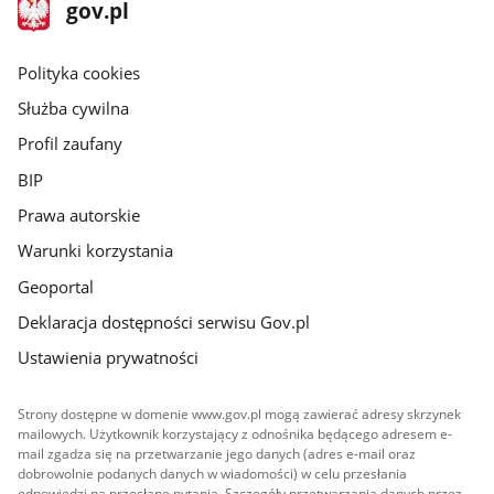
stopka
Strona
gov.pl
gov.pl
główna
gov.pl
Polityka cookies
Służba cywilna
Profil zaufany
BIP
Prawa autorskie
Warunki korzystania
Geoportal
Deklaracja dostępności serwisu Gov.pl
Ustawienia prywatności
Strony dostępne w domenie www.gov.pl mogą zawierać adresy skrzynek
mailowych. Użytkownik korzystający z odnośnika będącego adresem e-
mail zgadza się na przetwarzanie jego danych (adres e-mail oraz
dobrowolnie podanych danych w wiadomości) w celu przesłania
odpowiedzi na przesłane pytania. Szczegóły przetwarzania danych przez