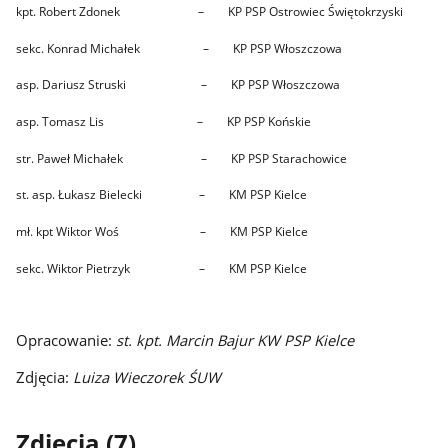
kpt. Robert Zdonek – KP PSP Ostrowiec Świętokrzyski
sekc. Konrad Michałek – KP PSP Włoszczowa
asp. Dariusz Struski – KP PSP Włoszczowa
asp. Tomasz Lis – KP PSP Końskie
str. Paweł Michałek – KP PSP Starachowice
st. asp. Łukasz Bielecki – KM PSP Kielce
mł. kpt Wiktor Woś – KM PSP Kielce
sekc. Wiktor Pietrzyk – KM PSP Kielce
Opracowanie:
st. kpt. Marcin Bajur KW PSP Kielce
Zdjęcia:
Luiza Wieczorek ŚUW
Zdjęcia (7)