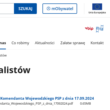
Logowanie
SZUKAJ
mObywatel
do
panelu
Otwórz
okno
z
tłumac
nas
Co robimy
Aktualności
Załatw sprawę
Kontakt
języka
migowe
istów
alistów
o Komendanta Wojewodzkiego PSP z dnia 17.09.2024
ndanta​_Wojewodzkiego​_PSP​_z​_dnia​_17092024.pdf
0.65MB