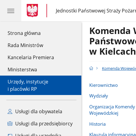
gov.pl
gov.pl
Jednostki Państwowej Straży Pożar
gov.pl
Jednostki
Państwowej
Straży
Komenda 
Pożarnej
gov.pl
Strona główna
Państwowe
Rada Ministrów
w Kielcach
Kancelaria Premiera
Komenda Wojewódz
Ministerstwa
Urzędy, instytucje
Kierownictwo
i placówki RP
Wydziały
Organizacja Komendy
Usługi dla obywatela
Wojewódzkiej
Usługi dla przedsiębiorcy
Historia
Klauzula informacyjn
Usługi dla urzędnika