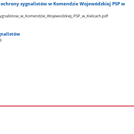
 i ochrony sygnalistów w Komendzie Wojewódzkiej PSP w
_sygnalistow​_w​_Komendzie​_Wojewodzkiej​_PSP​_w​_Kielcach.pdf
gnalistów
B