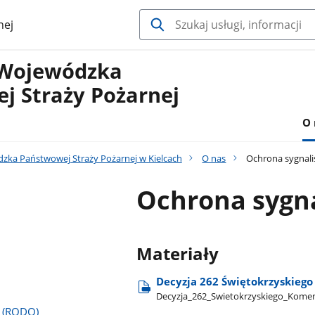
nej
Wojewódzka
j Straży Pożarnej
O 
ka Państwowej Straży Pożarnej w Kielcach
O nas
Ochrona sygnal
Ochrona sygn
Materiały
Decyzja 262 Świętokrzyskieg
Decyzja​_262​_Swietokrzyskiego​_Kome
a (RODO)