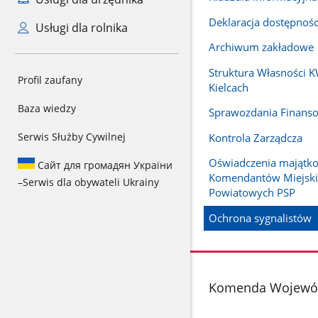
Deklaracja dostępnośc
Usługi dla rolnika
Archiwum zakładowe
Struktura Własności 
Profil zaufany
Kielcach
Baza wiedzy
Sprawozdania Finans
Serwis Służby Cywilnej
Kontrola Zarządcza
Oświadczenia majątk
Сайт для громадян України
Komendantów Miejski
–
Serwis dla obywateli Ukrainy
Powiatowych PSP
Ochrona sygnalistów
stopka
Komenda Wojewódz