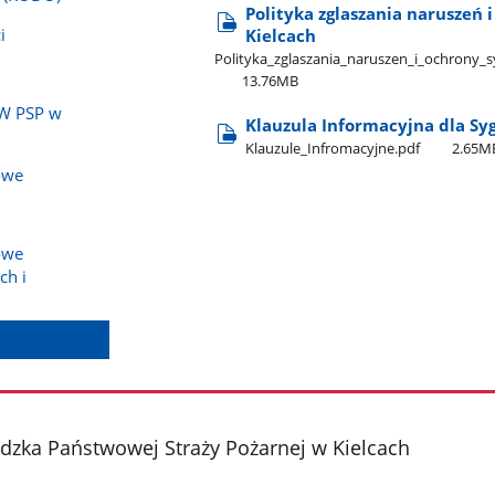
Polityka zglaszania naruszeń
i
Kielcach
Polityka​_zglaszania​_naruszen​_i​_ochrony​
13.76MB
KW PSP w
Klauzula Informacyjna dla Sy
Klauzule​_Infromacyjne.pdf
2.65M
owe
owe
ch i
ka Państwowej Straży Pożarnej w Kielcach