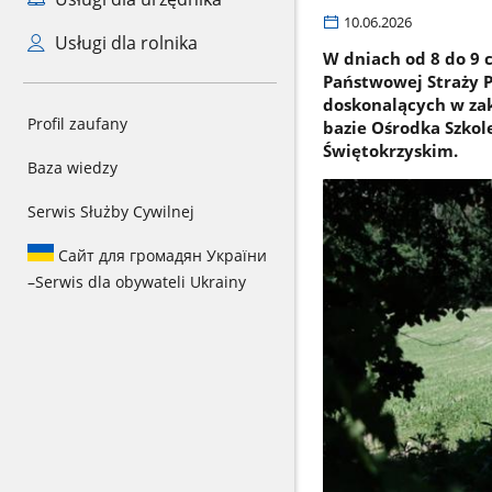
10.06.2026
Usługi dla rolnika
W dniach od 8 do 9
Państwowej Straży P
doskonalących w za
Profil zaufany
bazie Ośrodka Szko
Świętokrzyskim.
Baza wiedzy
Serwis Służby Cywilnej
Сайт для громадян України
–
Serwis dla obywateli Ukrainy