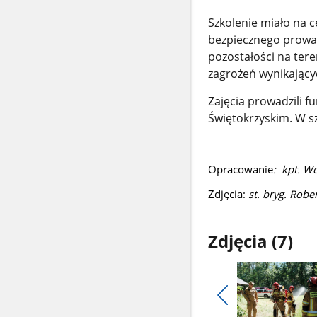
Szkolenie miało na 
bezpiecznego prowad
pozostałości na te
zagrożeń wynikając
Zajęcia prowadzili 
Świętokrzyskim. W sz
Opracowanie
: kpt. W
Zdjęcia:
st. bryg. Robe
Zdjęcia (7)
Pokaż