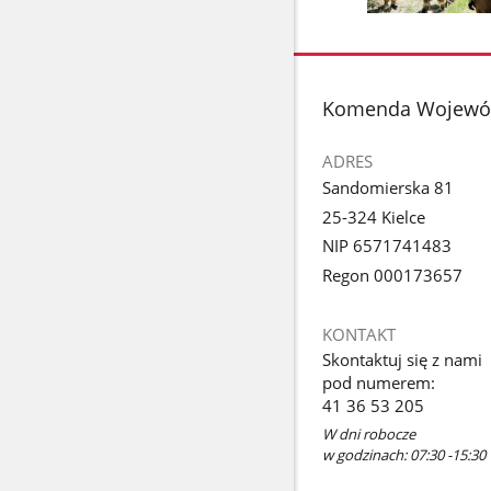
poprzednie
Pokaż
zdjęcia
zdjęcie
1
z
stopka
Komenda Wojewódz
galerii.
ADRES
Sandomierska 81
25-324 Kielce
NIP 6571741483
Regon 000173657
KONTAKT
Skontaktuj się z nami
pod numerem:
41 36 53 205
W dni robocze
w godzinach: 07:30 -15:30