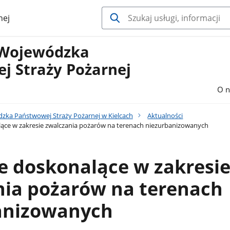
nej
Wojewódzka
j Straży Pożarnej
O n
ka Państwowej Straży Pożarnej w Kielcach
Aktualności
ące w zakresie zwalczania pożarów na terenach niezurbanizowanych
e doskonalące w zakresi
nia pożarów na terenach
anizowanych