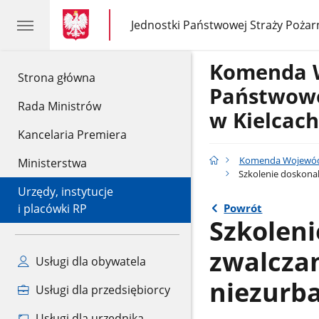
gov.pl
gov.pl
Jednostki Państwowej Straży Pożar
gov.pl
Jednostki
Państwowej
Straży
Komenda 
Pożarnej
gov.pl
Strona główna
Państwowe
Rada Ministrów
w Kielcach
Kancelaria Premiera
Komenda Wojewódz
Ministerstwa
Szkolenie doskonal
Urzędy, instytucje
Powrót
i placówki RP
Szkoleni
zwalcza
Usługi dla obywatela
niezurb
Usługi dla przedsiębiorcy
Usługi dla urzędnika