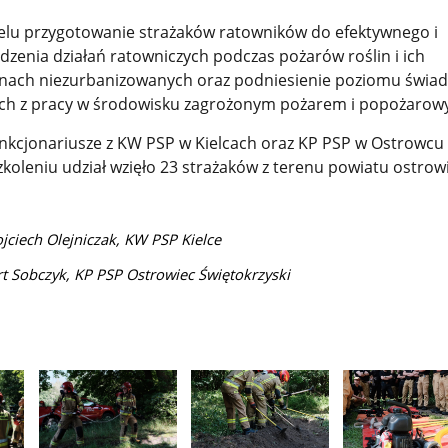
celu przygotowanie strażaków ratowników do efektywnego i
zenia działań ratowniczych podczas pożarów roślin i ich
renach niezurbanizowanych oraz podniesienie poziomu świa
ych z pracy w środowisku zagrożonym pożarem i popożarow
funkcjonariusze z KW PSP w Kielcach oraz KP PSP w Ostrowcu
koleniu udział wzięło 23 strażaków z terenu powiatu ostrow
ojciech Olejniczak, KW PSP Kielce
rt Sobczyk, KP PSP Ostrowiec Świętokrzyski