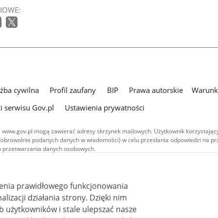
IOWE:
użba cywilna
Profil zaufany
BIP
Prawa autorskie
Warunki
i serwisu Gov.pl
Ustawienia prywatności
 www.gov.pl mogą zawierać adresy skrzynek mailowych. Użytkownik korzystający
dobrowolnie podanych danych w wiadomości) w celu przesłania odpowiedzi na prz
ach przetwarzania danych osobowych.
we publikowane w serwisie (z wyłączeniem treści audiowizualnych), są
 na licencji typu Creative Commons: uznanie autorstwa - na tych samych
 (CC BY-SA 4.0). Materiały audiowizualne, w tym zdjęcia, materiały audio i wideo
ienia prawidłowego funkcjonowania
ane na licencji typu Creative Commons: uznanie autorstwa użycie niekomercyjne 
ależnych 4.0 (CC BY-NC-ND 4.0), o ile nie jest to stwierdzone inaczej.
i działania strony. Dzięki nim
 użytkowników i stale ulepszać nasze