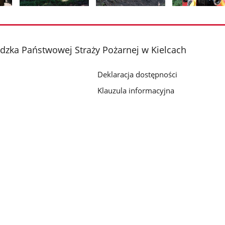
Pokaż
Pokaż
Pokaż
zdjęcie
zdjęcie
zdjęcie
2
3
4
z
z
z
ka Państwowej Straży Pożarnej w Kielcach
galerii.
galerii.
galerii.
Deklaracja dostępności
Klauzula informacyjna