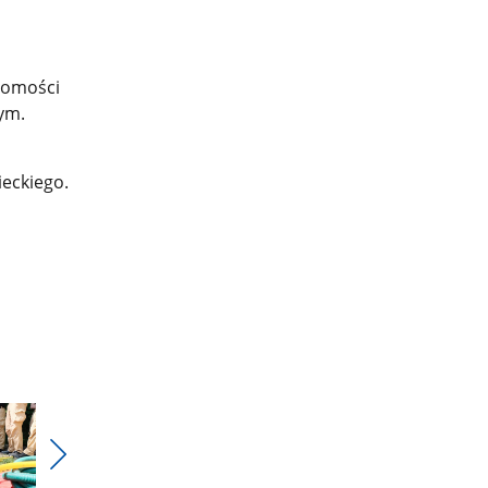
domości
ym.
ieckiego.
Pokaż