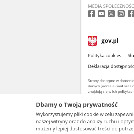
MEDIA SPOŁECZNOŚC
stopka
Strona
gov.pl
gov.pl
główna
gov.pl
Polityka cookies
Sł
Deklaracja dostępnośc
Strony dostępne w domenie
danych (adres e-mail oraz 
znajdują się w ich polityk
Treści teksto
Dbamy o Twoją prywatność
udostępniane
warunkach 4.0
Wykorzystujemy pliki cookie w celu zapewn
są udostępni
bez utworów z
naszej witryny oraz do analizy ruchu i optymalizacj
możemy lepiej dostosować treści do potrzeb