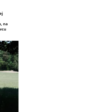
ej
, na
owcu