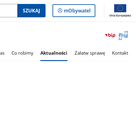
Logowanie
SZUKAJ
mObywatel
do
panelu
Otwórz
okno
z
tłumac
as
Co robimy
Aktualności
Załatw sprawę
Kontakt
języka
migowe
e