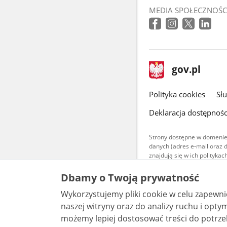
MEDIA SPOŁECZNOŚC
stopka
Strona
gov.pl
gov.pl
główna
gov.pl
Polityka cookies
Sł
Deklaracja dostępnośc
Strony dostępne w domenie
danych (adres e-mail oraz 
znajdują się w ich polityk
Treści teksto
Dbamy o Twoją prywatność
udostępniane
warunkach 4.0
Wykorzystujemy pliki cookie w celu zapewn
są udostępni
bez utworów z
naszej witryny oraz do analizy ruchu i optymalizacj
możemy lepiej dostosować treści do potrzeb