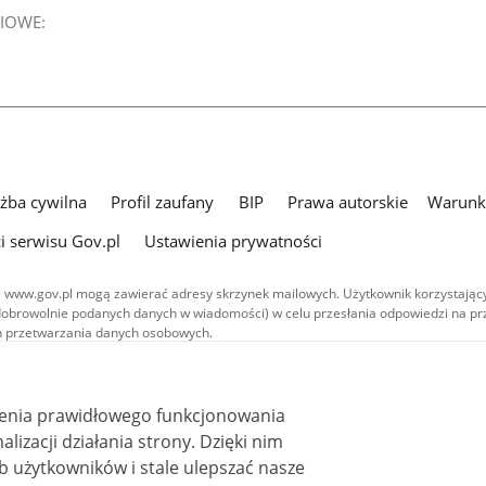
IOWE:
użba cywilna
Profil zaufany
BIP
Prawa autorskie
Warunki
i serwisu Gov.pl
Ustawienia prywatności
 www.gov.pl mogą zawierać adresy skrzynek mailowych. Użytkownik korzystający
dobrowolnie podanych danych w wiadomości) w celu przesłania odpowiedzi na prz
ach przetwarzania danych osobowych.
we publikowane w serwisie (z wyłączeniem treści audiowizualnych), są
 na licencji typu Creative Commons: uznanie autorstwa - na tych samych
 (CC BY-SA 4.0). Materiały audiowizualne, w tym zdjęcia, materiały audio i wideo
ienia prawidłowego funkcjonowania
ane na licencji typu Creative Commons: uznanie autorstwa użycie niekomercyjne 
ależnych 4.0 (CC BY-NC-ND 4.0), o ile nie jest to stwierdzone inaczej.
i działania strony. Dzięki nim
 użytkowników i stale ulepszać nasze