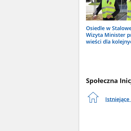
Osiedle w Stalowe
Wizyta Minister p
wieści dla kolej
Społeczna In
Istniejące