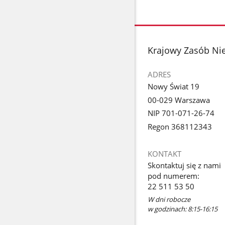
stopka
Krajowy Zasób Ni
ADRES
Nowy Świat 19
00-029 Warszawa
NIP 701-071-26-74
Regon 368112343
KONTAKT
Skontaktuj się z nami
pod numerem:
22 511 53 50
W dni robocze
w godzinach: 8:15-16:15