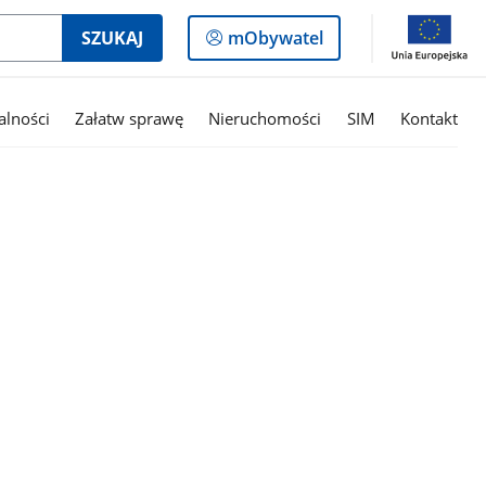
Logowanie
SZUKAJ
mObywatel
do
panelu
alności
Załatw sprawę
Nieruchomości
SIM
Kontakt