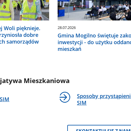
j Woli pięknieje.
28.07.2026
rzyniosła dobre
Gmina Mogilno świętuje zak
nych samorządów
inwestycji - do użytku oddan
mieszkań
icjatywa Mieszkaniowa
Sposoby przystąpieni
 SIM
SIM
SKONTAKTUJ SIĘ Z NAMI