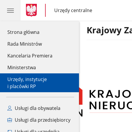
gov.pl
gov.pl
Urzędy centralne
gov.pl
Urzędy
centralne
Krajowy Z
gov.pl
Strona główna
Rada Ministrów
Kancelaria Premiera
Ministerstwa
Urzędy, instytucje
i placówki RP
Usługi dla obywatela
Usługi dla przedsiębiorcy
Usługi dla urzędnika