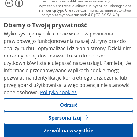
Treści tekstowe publikowane w serwisie (z
wyłączeniem treści audiowizualnych), są udostępniane
na licencji typu Creative Commons: uznanie autorstwa
- na tych samych warunkach 4.0 (CC BY-SA 4.0).
Materiały audiowizualne, w tym zdjęcia, materiały
Dbamy o Twoją prywatność
audio i wideo, są udostępniane na licencji typu
Creative Commons: uznanie autorstwa użycie
Wykorzystujemy pliki cookie w celu zapewnienia
niekomercyjne - bez utworów zależnych 4.0 (CC BY-
NC-ND 4.0), o ile nie jest to stwierdzone inaczej.
prawidłowego funkcjonowania naszej witryny oraz do
analizy ruchu i optymalizacji działania strony. Dzięki nim
możemy lepiej dostosować treści do potrzeb
użytkowników i stale ulepszać nasze usługi. Pamiętaj, że
informacje przechowywane w plikach cookie mogą
pozwalać na identyfikację konkretnego urządzenia lub
przeglądarki użytkownika, a więc potencjalnie stanowić
dane osobowe.
Polityka cookies
Odrzuć
Spersonalizuj
Zezwól na wszystkie