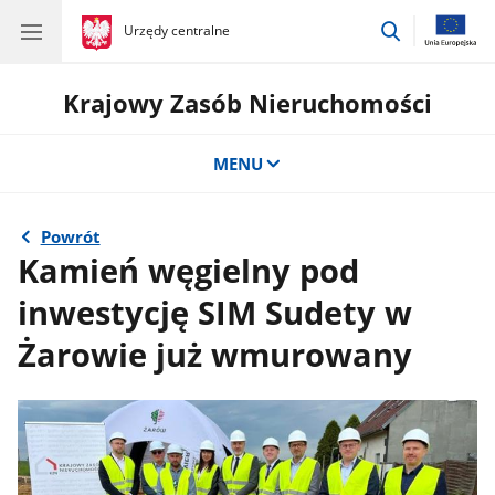
przejdź
gov.pl
Urzędy centralne
gov.pl
Urzędy
do
centralne
wyszukiwar
Krajowy Zasób Nieruchomości
MENU
Powrót
Kamień węgielny pod
inwestycję SIM Sudety w
Żarowie już wmurowany