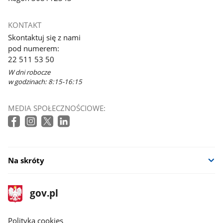
KONTAKT
Skontaktuj się z nami
pod numerem:
22 511 53 50
W dni robocze
w godzinach: 8:15-16:15
MEDIA SPOŁECZNOŚCIOWE:
Na skróty
stopka
Strona
gov.pl
gov.pl
główna
gov.pl
Polityka cookies