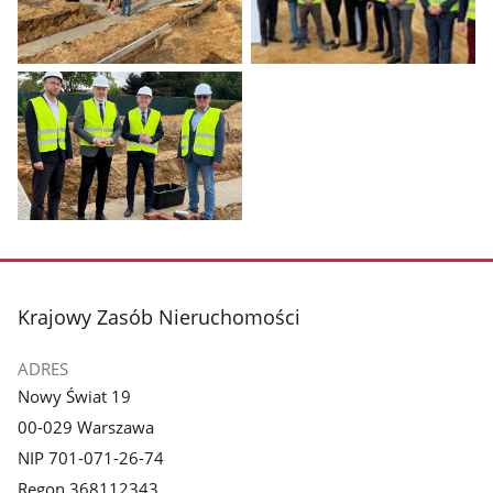
Pokaż
Pokaż
zdjęcie
zdjęcie
1
2
z
z
galerii.
galerii.
Pokaż
zdjęcie
3
z
stopka
Krajowy Zasób Nieruchomości
galerii.
ADRES
Nowy Świat 19
00-029 Warszawa
NIP 701-071-26-74
Regon 368112343