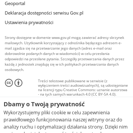
Geoportal
Deklaracja dostępności serwisu Gov.pl
Ustawienia prywatności
Strony dostępne w domenie www.gov.pl mogą zawierać adresy skrzynek
mailowych. Użytkownik korzystający z odnośnika będącego adresem e-
mail zgadza się na przetwarzanie jego danych (adres e-mail oraz
dobrowolnie podanych danych w wiadomości) w celu przesłania
odpowiedzi na przesłane pytania. Szczegóły przetwarzania danych przez
każdą z jednostek znajdują się w ich politykach przetwarzania danych
osobowych.
Treści tekstowe publikowane w serwisie (z
wyłączeniem treści audiowizualnych), są udostępniane
na licencji typu Creative Commons: uznanie autorstwa
- na tych samych warunkach 4.0 (CC BY-SA 4.0).
Materiały audiowizualne, w tym zdjęcia, materiały
Dbamy o Twoją prywatność
audio i wideo, są udostępniane na licencji typu
Creative Commons: uznanie autorstwa użycie
Wykorzystujemy pliki cookie w celu zapewnienia
niekomercyjne - bez utworów zależnych 4.0 (CC BY-
NC-ND 4.0), o ile nie jest to stwierdzone inaczej.
prawidłowego funkcjonowania naszej witryny oraz do
analizy ruchu i optymalizacji działania strony. Dzięki nim