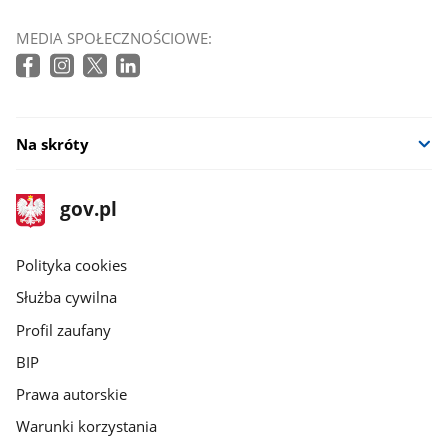
MEDIA SPOŁECZNOŚCIOWE:
Na skróty
stopka
Strona
gov.pl
gov.pl
główna
gov.pl
Polityka cookies
Służba cywilna
Profil zaufany
BIP
Prawa autorskie
Warunki korzystania