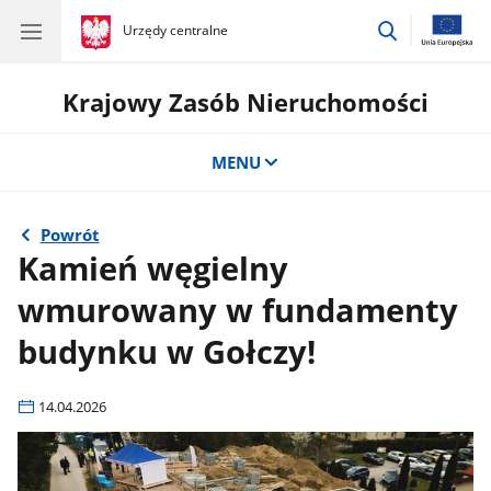
przejdź
gov.pl
Urzędy centralne
gov.pl
Urzędy
do
centralne
wyszukiwar
Krajowy Zasób Nieruchomości
MENU
Powrót
Kamień węgielny
wmurowany w fundamenty
budynku w Gołczy!
14.04.2026