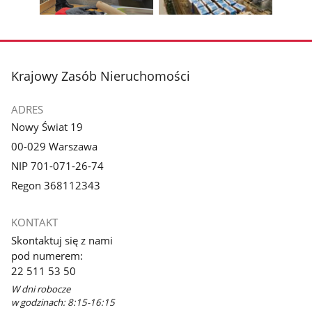
galerii.
galerii.
Pokaż
Pokaż
zdjęcie
zdjęcie
3
4
z
z
stopka
Krajowy Zasób Nieruchomości
galerii.
galerii.
ADRES
Nowy Świat 19
00-029 Warszawa
NIP 701-071-26-74
Regon 368112343
KONTAKT
Skontaktuj się z nami
pod numerem:
22 511 53 50
W dni robocze
w godzinach: 8:15-16:15