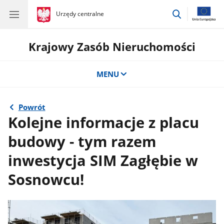
przejdź
gov.pl
Urzędy centralne
gov.pl
Urzędy
do
centralne
wyszukiwar
Krajowy Zasób Nieruchomości
MENU
Powrót
Kolejne informacje z placu
budowy - tym razem
inwestycja SIM Zagłębie w
Sosnowcu!