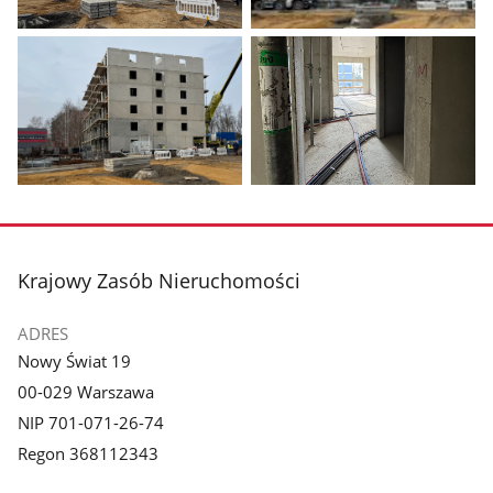
Pokaż
Pokaż
zdjęcie
zdjęcie
1
2
z
z
galerii.
galerii.
Pokaż
Pokaż
zdjęcie
zdjęcie
3
4
z
z
stopka
Krajowy Zasób Nieruchomości
galerii.
galerii.
ADRES
Nowy Świat 19
00-029 Warszawa
NIP 701-071-26-74
Regon 368112343