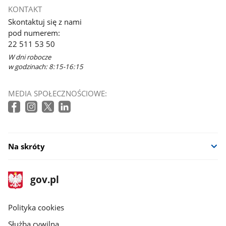
KONTAKT
Skontaktuj się z nami
pod numerem:
22 511 53 50
W dni robocze
w godzinach: 8:15-16:15
MEDIA SPOŁECZNOŚCIOWE:
Na skróty
stopka
Strona
gov.pl
gov.pl
główna
gov.pl
Polityka cookies
Służba cywilna