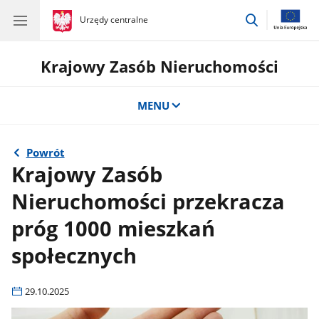
przejdź
gov.pl
Urzędy centralne
gov.pl
Urzędy
do
centralne
wyszukiwar
Krajowy Zasób Nieruchomości
MENU
Powrót
Krajowy Zasób
Nieruchomości przekracza
próg 1000 mieszkań
społecznych
29.10.2025