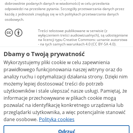
dobrowolnie podanych danych w wiadomości) w celu przesłania
odpowiedzi na przesłane pytania. Szczegóły przetwarzania danych przez
każdą z jednostek znajdują się w ich politykach przetwarzania danych
osobowych.
Treści tekstowe publikowane w serwisie (z
wyłączeniem treści audiowizualnych), są udostępniane
na licencji typu Creative Commons: uznanie autorstwa
- na tych samych warunkach 4.0 (CC BY-SA 4.0).
Materiały audiowizualne, w tym zdjęcia, materiały
Dbamy o Twoją prywatność
audio i wideo, są udostępniane na licencji typu
Creative Commons: uznanie autorstwa użycie
Wykorzystujemy pliki cookie w celu zapewnienia
niekomercyjne - bez utworów zależnych 4.0 (CC BY-
NC-ND 4.0), o ile nie jest to stwierdzone inaczej.
prawidłowego funkcjonowania naszej witryny oraz do
analizy ruchu i optymalizacji działania strony. Dzięki nim
możemy lepiej dostosować treści do potrzeb
użytkowników i stale ulepszać nasze usługi. Pamiętaj, że
informacje przechowywane w plikach cookie mogą
pozwalać na identyfikację konkretnego urządzenia lub
przeglądarki użytkownika, a więc potencjalnie stanowić
dane osobowe.
Polityka cookies
Odrzuć