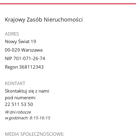
zdjęcie
zdjęcie
1
2
z
z
stopka
Krajowy Zasób Nieruchomości
galerii.
galerii.
ADRES
Nowy Świat 19
00-029 Warszawa
NIP 701-071-26-74
Regon 368112343
KONTAKT
Skontaktuj się z nami
pod numerem:
22 511 53 50
W dni robocze
w godzinach: 8:15-16:15
MEDIA SPOŁECZNOŚCIOWE: