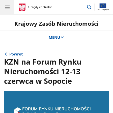
przejdź
gov.pl
Urzędy centralne
gov.pl
Urzędy
do
centralne
wyszukiwar
Krajowy Zasób Nieruchomości
MENU
Powrót
KZN na Forum Rynku
Nieruchomości 12-13
czerwca w Sopocie