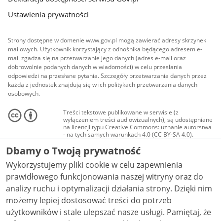
Ustawienia prywatności
Strony dostępne w domenie www.gov.pl mogą zawierać adresy skrzynek
mailowych. Użytkownik korzystający z odnośnika będącego adresem e-
mail zgadza się na przetwarzanie jego danych (adres e-mail oraz
dobrowolnie podanych danych w wiadomości) w celu przesłania
odpowiedzi na przesłane pytania. Szczegóły przetwarzania danych przez
każdą z jednostek znajdują się w ich politykach przetwarzania danych
osobowych.
Treści tekstowe publikowane w serwisie (z
wyłączeniem treści audiowizualnych), są udostępniane
na licencji typu Creative Commons: uznanie autorstwa
- na tych samych warunkach 4.0 (CC BY-SA 4.0).
Materiały audiowizualne, w tym zdjęcia, materiały
Dbamy o Twoją prywatność
audio i wideo, są udostępniane na licencji typu
Creative Commons: uznanie autorstwa użycie
Wykorzystujemy pliki cookie w celu zapewnienia
niekomercyjne - bez utworów zależnych 4.0 (CC BY-
NC-ND 4.0), o ile nie jest to stwierdzone inaczej.
prawidłowego funkcjonowania naszej witryny oraz do
analizy ruchu i optymalizacji działania strony. Dzięki nim
możemy lepiej dostosować treści do potrzeb
użytkowników i stale ulepszać nasze usługi. Pamiętaj, że