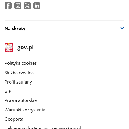
Na skróty
stopka
Strona
gov.pl
gov.pl
główna
gov.pl
Polityka cookies
Służba cywilna
Profil zaufany
BIP
Prawa autorskie
Warunki korzystania
Geoportal
Deklaracja dostępności serwisu Gov.pl