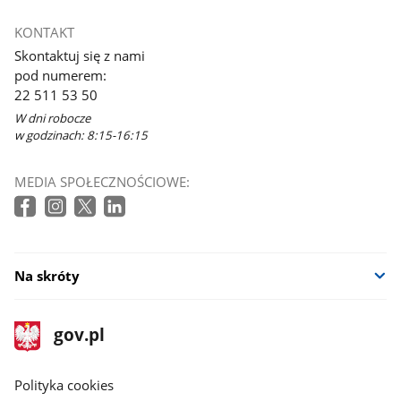
KONTAKT
Skontaktuj się z nami
pod numerem:
22 511 53 50
W dni robocze
w godzinach: 8:15-16:15
MEDIA SPOŁECZNOŚCIOWE:
Na skróty
stopka
Strona
gov.pl
gov.pl
główna
gov.pl
Polityka cookies