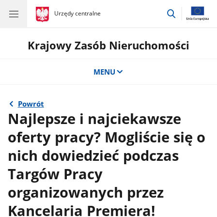
przejdź
gov.pl
Urzędy centralne
gov.pl
Urzędy
do
centralne
wyszukiwar
Krajowy Zasób Nieruchomości
MENU
Powrót
Najlepsze i najciekawsze
oferty pracy? Mogliście się o
nich dowiedzieć podczas
Targów Pracy
organizowanych przez
Kancelaria Premiera!