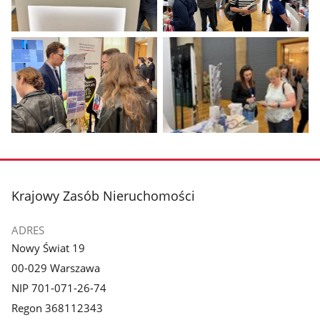
Pokaż
Pokaż
zdjęcie
zdjęcie
1
2
z
z
galerii.
galerii.
Pokaż
Pokaż
zdjęcie
zdjęcie
3
4
z
z
stopka
Krajowy Zasób Nieruchomości
galerii.
galerii.
ADRES
Nowy Świat 19
00-029 Warszawa
NIP 701-071-26-74
Regon 368112343