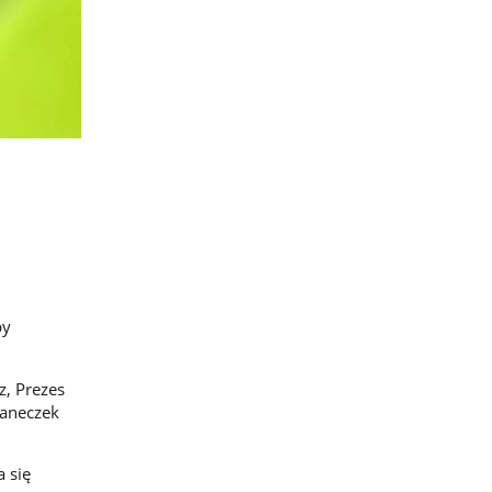
by
z, Prezes
Janeczek
 się