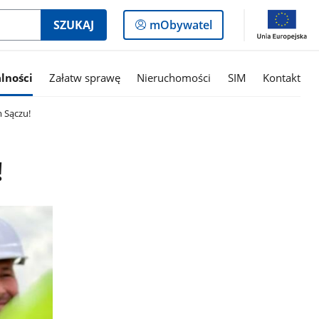
Logowanie
SZUKAJ
mObywatel
do
panelu
lności
Załatw sprawę
Nieruchomości
SIM
Kontakt
 Sączu!
!