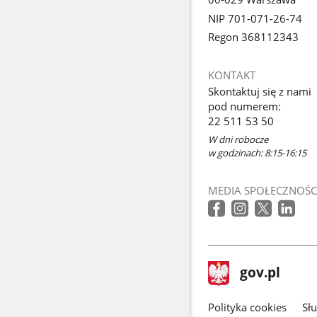
NIP 701-071-26-74
Regon 368112343
KONTAKT
Skontaktuj się z nami
pod numerem:
22 511 53 50
W dni robocze
w godzinach: 8:15-16:15
MEDIA SPOŁECZNOŚC
stopka
Strona
gov.pl
gov.pl
główna
gov.pl
Polityka cookies
Sł