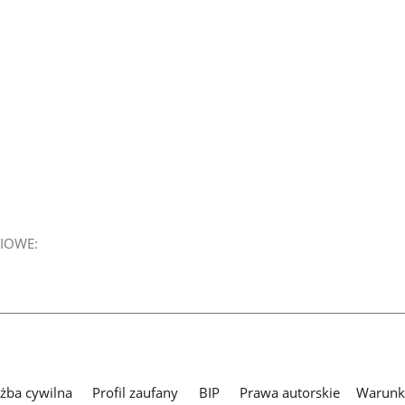
IOWE:
użba cywilna
Profil zaufany
BIP
Prawa autorskie
Warunki