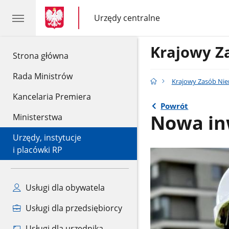
gov.pl
gov.pl
Urzędy centralne
gov.pl
Urzędy
centralne
Krajowy Z
gov.pl
Strona główna
Rada Ministrów
Krajowy Zasób Ni
Kancelaria Premiera
Powrót
Nowa in
Ministerstwa
Urzędy, instytucje
i placówki RP
Usługi dla obywatela
Usługi dla przedsiębiorcy
Usługi dla urzędnika