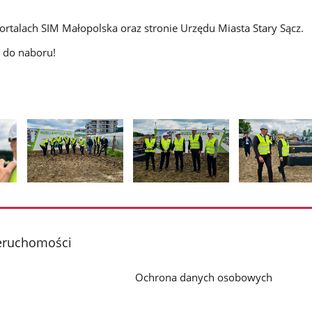
portalach SIM Małopolska oraz stronie Urzędu Miasta Stary Sącz.
 do naboru!
Pokaż
Pokaż
Pokaż
zdjęcie
zdjęcie
zdjęcie
2
3
4
z
z
z
eruchomości
galerii.
galerii.
galerii.
Ochrona danych osobowych