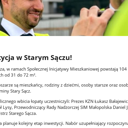
ycja w Starym Sączu!
cza, w ramach Społecznej Inicjatywy Mieszkaniowej powstają 104
ch od 31 do 72 m².
szarze są mieszkańcy, rodziny z dziećmi, osoby starsze oraz oso
miny Stary Sącz.
icznego wbicia łopaty uczestniczyli: Prezes KZN Łukasz Bałajewic
ł Lysy, Przewodniczący Rady Nadzorczej SIM Małopolska Daniel 
strz Starego Sącza.
 planuje kolejny etap inwestycji. Nabór uzupełniający rozpoczyna