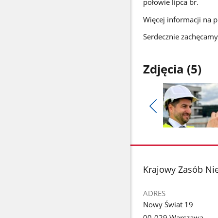
połowie lipca br.
Więcej informacji na 
Serdecznie zachęcamy
Zdjęcia (5)
Pokaż
poprzednie
Pokaż
zdjęcia
zdjęcie
1
z
stopka
Krajowy Zasób Ni
galerii.
ADRES
Nowy Świat 19
00-029 Warszawa