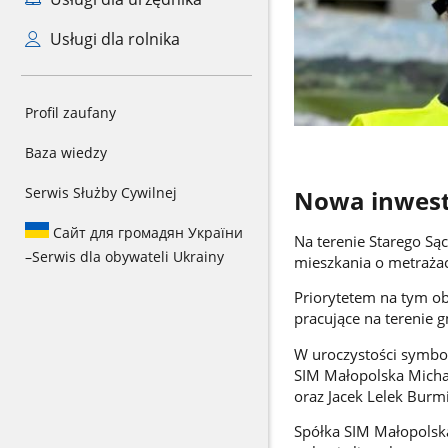
Usługi dla rolnika
Profil zaufany
Baza wiedzy
Serwis Służby Cywilnej
Nowa inwest
Сайт для громадян України
Na terenie Starego Są
–
Serwis dla obywateli Ukrainy
mieszkania o metraża
Priorytetem na tym ob
pracujące na terenie g
W uroczystości symbol
SIM Małopolska Micha
oraz Jacek Lelek Burmi
Spółka SIM Małopolska