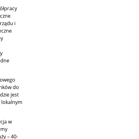
ółpracy
iczne
rządu i
eczne
by
my
odne
ajowego
unków do
zie jest
ą lokalnym
cja w
śmy
ży – 40-