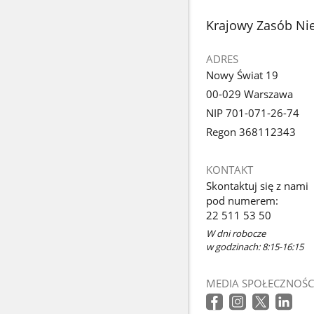
1
z
stopka
Krajowy Zasób Ni
galerii.
ADRES
Nowy Świat 19
00-029 Warszawa
NIP 701-071-26-74
Regon 368112343
KONTAKT
Skontaktuj się z nami
pod numerem:
22 511 53 50
W dni robocze
w godzinach: 8:15-16:15
MEDIA SPOŁECZNOŚC