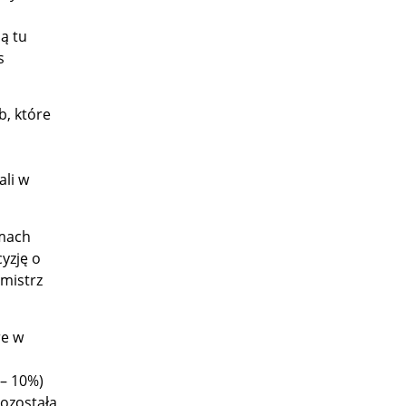
ą tu
s
b, które
ali w
amach
cyzję o
rmistrz
re w
 – 10%)
ozostała