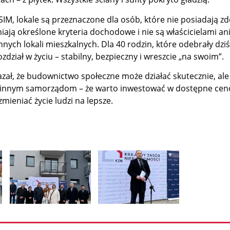
IM, lokale są przeznaczone dla osób, które nie posiadają zd
niają określone kryteria dochodowe i nie są właścicielami an
nnych lokali mieszkalnych. Dla 40 rodzin, które odebrały dziś
zdział w życiu – stabilny, bezpieczny i wreszcie „na swoim”.
azał, że budownictwo społeczne może działać skutecznie, ale 
ad innym samorządom – że warto inwestować w dostępne ce
zmieniać życie ludzi na lepsze.
Pokaż
Pokaż
zdjęcie
zdjęcie