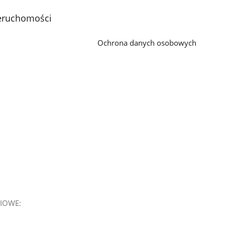
2
3
z
z
eruchomości
galerii.
galerii.
Ochrona danych osobowych
IOWE: