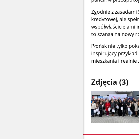
Zgodnie z zasadami S
kredytowej, ale speł
współwłaścicielami i
to szansa na nowy ro
Płońsk nie tylko pok
inspirujący przykł
mieszkania i realnie 
Zdjęcia (3)
Pokaż
zdjęcie