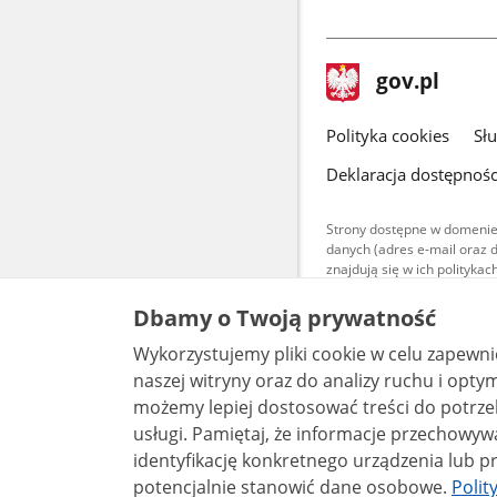
stopka
Strona
gov.pl
gov.pl
główna
gov.pl
Polityka cookies
Sł
Deklaracja dostępnośc
Strony dostępne w domenie
danych (adres e-mail oraz 
znajdują się w ich polityk
Treści teksto
Dbamy o Twoją prywatność
udostępniane
warunkach 4.0
Wykorzystujemy pliki cookie w celu zapewn
są udostępni
bez utworów z
naszej witryny oraz do analizy ruchu i optymalizacj
możemy lepiej dostosować treści do potrzeb
usługi. Pamiętaj, że informacje przechowywane w plikach cookie mogą pozwalać na
identyfikację konkretnego urządzenia lub pr
potencjalnie stanowić dane osobowe.
Polit