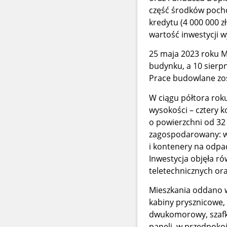
część środków pochod
kredytu (4 000 000 z
wartość inwestycji w
25 maja 2023 roku M
budynku, a 10 sier
Prace budowlane zos
W ciągu półtora rok
wysokości – cztery k
o powierzchni od 32
zagospodarowany: wy
i kontenery na odpad
Inwestycja objęła r
teletechnicznych ora
Mieszkania oddano w
kabiny prysznicowe,
dwukomorowy, szafki
paneli, w przedpokoja