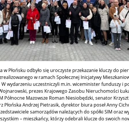
a w Płońsku odbyło się uroczyste przekazanie kluczy do pie
zrealizowanego w ramach Społecznej Inicjatywy Mieszkaniow
 wydarzeniu uczestniczyli m.in. wiceminister funduszy i pol
 Wojnarowski, prezes Krajowego Zasobu Nieruchomości Łuk
SIM Północne Mazowsze Roman Niesiobędzki, senator Krzyszt
z Płońska Andrzej Pietrasik, dyrektor biura poseł Anny Cicho
zedstawiciele samorządów należących do spółki SIM oraz 
szystkim – mieszkańcy, którzy odebrali klucze do swoich n