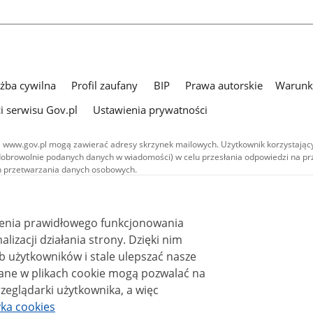
użba cywilna
Profil zaufany
BIP
Prawa autorskie
Warunki
i serwisu Gov.pl
Ustawienia prywatności
 www.gov.pl mogą zawierać adresy skrzynek mailowych. Użytkownik korzystający
dobrowolnie podanych danych w wiadomości) w celu przesłania odpowiedzi na prz
ach przetwarzania danych osobowych.
we publikowane w serwisie (z wyłączeniem treści audiowizualnych), są
 na licencji typu Creative Commons: uznanie autorstwa - na tych samych
 (CC BY-SA 4.0). Materiały audiowizualne, w tym zdjęcia, materiały audio i wideo
ienia prawidłowego funkcjonowania
ane na licencji typu Creative Commons: uznanie autorstwa użycie niekomercyjne 
ależnych 4.0 (CC BY-NC-ND 4.0), o ile nie jest to stwierdzone inaczej.
i działania strony. Dzięki nim
 użytkowników i stale ulepszać nasze
zeglądarki użytkownika, a więc
yka cookies