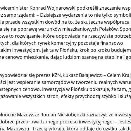
wiceminister Konrad Wojnarowski podkreślił znaczenie wsp
 z samorządami: – Dzisiejsze wydarzenia to nie tylko symbol
ale przede wszystkim dowód na to, że skuteczna współpraca 
a się na poprawę warunków mieszkaniowych Polaków. Społ
iowe to rozwiązanie, które odpowiada na rzeczywiste potrze
 tych, dla których rynek komercyjny pozostaje finansowo
 takim inwestycjom, jak ta w Płońsku, krok po kroku buduje
ne cenowo mieszkania, dając ludziom szansę na stabilne i g
powiedział się prezes KZN, Łukasz Bałajewicz: – Celem Kr
ci jest wspieranie samorządów w tworzeniu realnych war
tępnych cenowo. Inwestycja w Płońsku pokazuje, że tam, gd
ażowanie wszystkich stron, efekty przychodzą szybko i służ
Północne Mazowsze Roman Niesiobędzki zaznaczył, że inwesty
 dobrze przeprowadzonego procesu inwestycyjnego: – Jeste
na Mazowszu i trzecią w kraju, która oddaje do użytku tak du