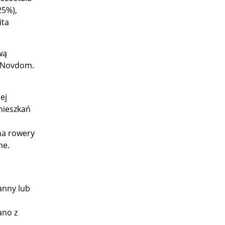
25%),
ita
wą
i Novdom.
ej
 mieszkań
na rowery
ne.
anny lub
ano z