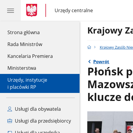
gov.pl
gov.pl
Urzędy centralne
gov.pl
Urzędy
centralne
Krajowy Z
gov.pl
Strona główna
Rada Ministrów
Krajowy Zasób Ni
Kancelaria Premiera
Powrót
Płońsk 
Ministerstwa
Mazowszu
Urzędy, instytucje
i placówki RP
klucze 
Usługi dla obywatela
Usługi dla przedsiębiorcy
Usługi dla urzędnika