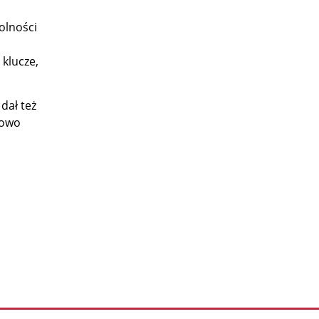
olności
i
 klucze,
dał też
nowo