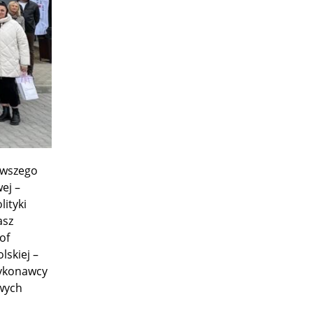
rwszego
ej –
ityki
asz
of
lskiej –
wykonawcy
owych