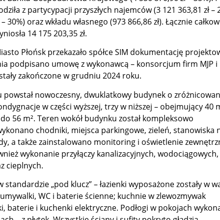
ziła z partycypacji przyszłych najemców (3 121 363,81 zł – 
ł – 30%) oraz wkładu własnego (973 866,86 zł). Łącznie całkow
yniosła 14 175 203,35 zł.
iasto Płońsk przekazało spółce SIM dokumentację projekto
pnia podpisano umowę z wykonawcą – konsorcjum firm MJP 
tały zakończone w grudniu 2024 roku.
u powstał nowoczesny, dwuklatkowy budynek o zróżnicowan
ondygnacje w części wyższej, trzy w niższej – obejmujący 40
 do 56 m². Teren wokół budynku został kompleksowo
konano chodniki, miejsca parkingowe, zieleń, stanowiska 
y, a także zainstalowano monitoring i oświetlenie zewnętrz
ównież wykonanie przyłączy kanalizacyjnych, wodociągowych,
z cieplnych.
 standardzie „pod klucz” – łazienki wyposażone zostały w w
 umywalki, WC i baterie ścienne; kuchnie w zlewozmywak
, baterie i kuchenki elektryczne. Podłogi w pokojach wykon
ch – z płytek. Wszystkie ściany i sufity pokryto gładzią.