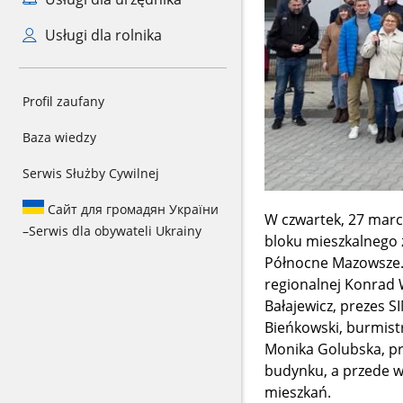
Usługi dla rolnika
Profil zaufany
Baza wiedzy
Serwis Służby Cywilnej
Сайт для громадян України
W czwartek, 27 marc
–
Serwis dla obywateli Ukrainy
bloku mieszkalnego 
Północne Mazowsze. W
regionalnej Konrad
Bałajewicz, prezes 
Bieńkowski, burmistr
Monika Golubska, pr
budynku, a przede w
mieszkań.