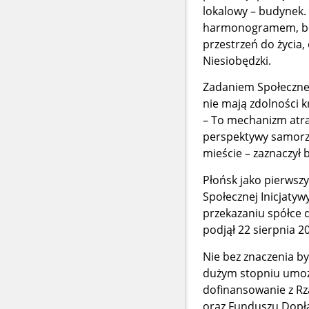
lokalowy – budynek. 
harmonogramem, bez 
przestrzeń do życia
Niesiobędzki.
Zadaniem Społecznej
nie mają zdolności k
– To mechanizm atrak
perspektywy samorzą
mieście – zaznaczył 
Płońsk jako pierws
Społecznej Inicjatyw
przekazaniu spółce d
podjął 22 sierpnia 20
Nie bez znaczenia by
dużym stopniu umożli
dofinansowanie z Rz
oraz Funduszu Dopła