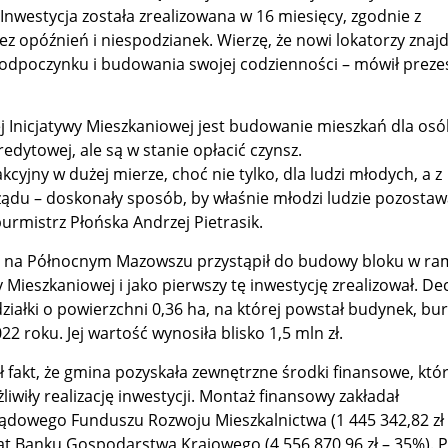
Inwestycja została zrealizowana w 16 miesięcy, zgodnie z
opóźnień i niespodzianek. Wierzę, że nowi lokatorzy znajd
, odpoczynku i budowania swojej codzienności – mówił preze
 Inicjatywy Mieszkaniowej jest budowanie mieszkań dla osó
redytowej, ale są w stanie opłacić czynsz.
cyjny w dużej mierze, choć nie tylko, dla ludzi młodych, a z
du – doskonały sposób, by właśnie młodzi ludzie pozostaw
burmistrz Płońska Andrzej Pietrasik.
zy na Północnym Mazowszu przystąpił do budowy bloku w r
y Mieszkaniowej i jako pierwszy tę inwestycję zrealizował. De
ziałki o powierzchni 0,36 ha, na której powstał budynek, bu
22 roku. Jej wartość wynosiła blisko 1,5 mln zł.
ł fakt, że gmina pozyskała zewnętrzne środki finansowe, któ
wiły realizację inwestycji. Montaż finansowy zakładał
ądowego Funduszu Rozwoju Mieszkalnictwa (1 445 342,82 zł
t Banku Gospodarstwa Krajowego (4 556 870,96 zł – 35%). P