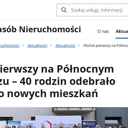
asób Nieruchomości
O nas
Aktua
eruchomości
Aktualności
Aktualności
Płońsk pierwszy na Półno
pierwszy na Północnym
 – 40 rodzin odebrało
do nowych mieszkań