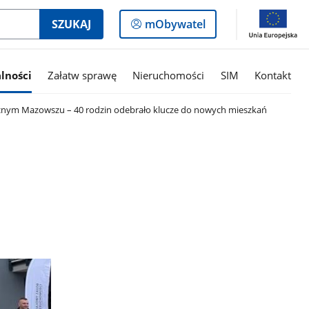
Logowanie
SZUKAJ
mObywatel
do
panelu
lności
Załatw sprawę
Nieruchomości
SIM
Kontakt
cnym Mazowszu – 40 rodzin odebrało klucze do nowych mieszkań