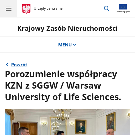
przejdź
gov.pl
Urzędy centralne
gov.pl
Urzędy
do
centralne
wyszukiwar
Krajowy Zasób Nieruchomości
MENU
Powrót
Porozumienie współpracy
KZN z SGGW / Warsaw
University of Life Sciences.