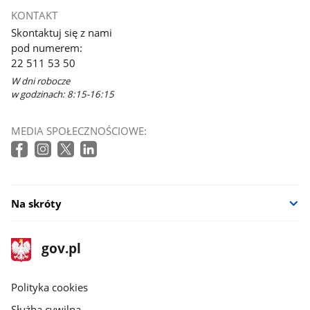
KONTAKT
Skontaktuj się z nami
pod numerem:
22 511 53 50
W dni robocze
w godzinach: 8:15-16:15
MEDIA SPOŁECZNOŚCIOWE:
Na skróty
stopka
Strona
gov.pl
gov.pl
główna
gov.pl
Polityka cookies
Służba cywilna