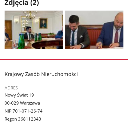
Zdjęcia (2)
Pokaż
Pokaż
zdjęcie
zdjęcie
1
2
z
z
stopka
Krajowy Zasób Nieruchomości
galerii.
galerii.
ADRES
Nowy Świat 19
00-029 Warszawa
NIP 701-071-26-74
Regon 368112343