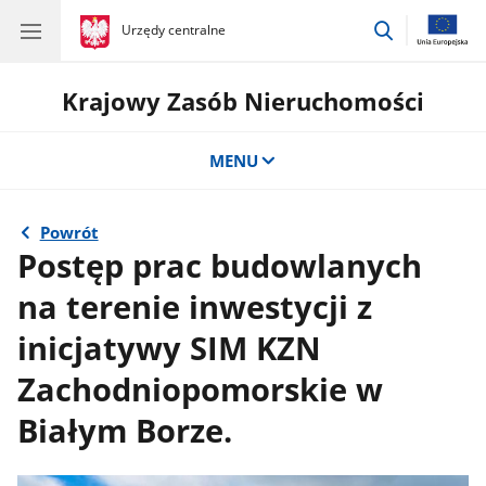
przejdź
gov.pl
Urzędy centralne
gov.pl
Urzędy
do
centralne
wyszukiwar
Krajowy Zasób Nieruchomości
MENU
Powrót
Postęp prac budowlanych
na terenie inwestycji z
inicjatywy SIM KZN
Zachodniopomorskie w
Białym Borze.