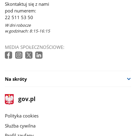
Skontaktuj się z nami
pod numerem:
22 511 53 50
W dni robocze
w godzinach: 8:15-16:15
MEDIA SPOŁECZNOŚCIOWE:
Na skróty
stopka
Strona
gov.pl
gov.pl
główna
gov.pl
Polityka cookies
Służba cywilna
Profil zaufany