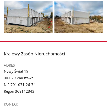
Pokaż
Pokaż
zdjęcie
zdjęcie
1
2
z
z
stopka
Krajowy Zasób Nieruchomości
galerii.
galerii.
ADRES
Nowy Świat 19
00-029 Warszawa
NIP 701-071-26-74
Regon 368112343
KONTAKT