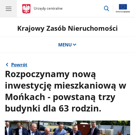
przejdź
gov.pl
Urzędy centralne
gov.pl
Urzędy
do
centralne
wyszukiwar
Krajowy Zasób Nieruchomości
MENU
Powrót
Rozpoczynamy nową
inwestycję mieszkaniową w
Mońkach - powstaną trzy
budynki dla 63 rodzin.