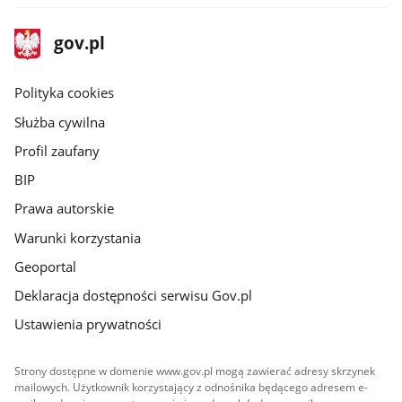
stopka
Strona
gov.pl
gov.pl
główna
gov.pl
Polityka cookies
Służba cywilna
Profil zaufany
BIP
Prawa autorskie
Warunki korzystania
Geoportal
Deklaracja dostępności serwisu Gov.pl
Ustawienia prywatności
Strony dostępne w domenie www.gov.pl mogą zawierać adresy skrzynek
mailowych. Użytkownik korzystający z odnośnika będącego adresem e-