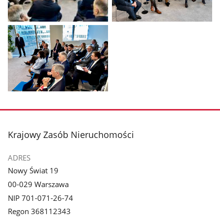
Pokaż
Pokaż
zdjęcie
zdjęcie
1
2
z
z
galerii.
galerii.
Pokaż
zdjęcie
3
z
stopka
Krajowy Zasób Nieruchomości
galerii.
ADRES
Nowy Świat 19
00-029 Warszawa
NIP 701-071-26-74
Regon 368112343