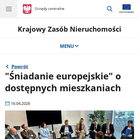
przejdź
gov.pl
Urzędy centralne
gov.pl
Urzędy
do
centralne
wyszukiwar
Krajowy Zasób Nieruchomości
MENU
Powrót
"Śniadanie europejskie" o
dostępnych mieszkaniach
16.04.2026