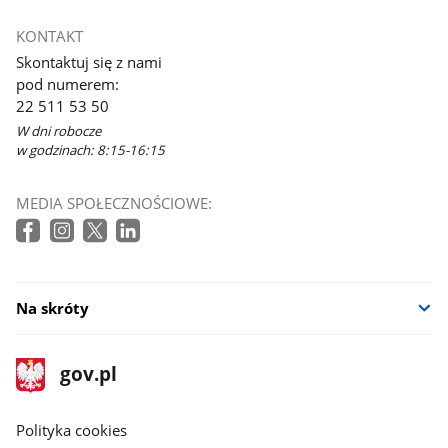
KONTAKT
Skontaktuj się z nami
pod numerem:
22 511 53 50
W dni robocze
w godzinach: 8:15-16:15
MEDIA SPOŁECZNOŚCIOWE:
Na skróty
stopka
Strona
gov.pl
gov.pl
główna
gov.pl
Polityka cookies