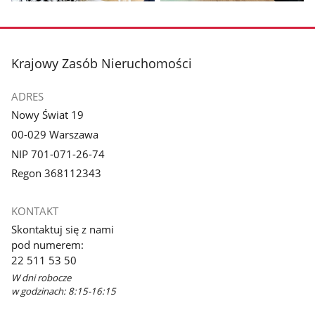
Pokaż
Pokaż
zdjęcie
zdjęcie
3
4
z
z
stopka
Krajowy Zasób Nieruchomości
galerii.
galerii.
ADRES
Nowy Świat 19
00-029 Warszawa
NIP 701-071-26-74
Regon 368112343
KONTAKT
Skontaktuj się z nami
pod numerem:
22 511 53 50
W dni robocze
w godzinach: 8:15-16:15