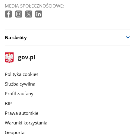
MEDIA SPOŁECZNOŚCIOWE:
Na skróty
stopka
Strona
gov.pl
gov.pl
główna
gov.pl
Polityka cookies
Służba cywilna
Profil zaufany
BIP
Prawa autorskie
Warunki korzystania
Geoportal