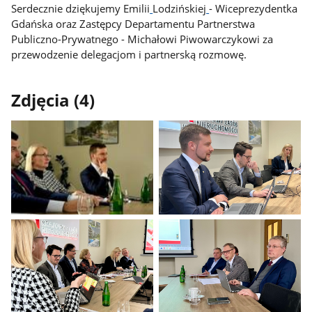
Serdecznie dziękujemy Emilii
Lodzińskiej
- Wiceprezydentka
Gdańska oraz Zastępcy Departamentu Partnerstwa
Publiczno-Prywatnego - Michałowi Piwowarczykowi za
przewodzenie delegacjom i partnerską rozmowę.
Zdjęcia (4)
Pokaż
Pokaż
zdjęcie
zdjęcie
1
2
z
z
galerii.
galerii.