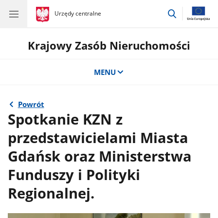
przejdź
gov.pl
Urzędy centralne
gov.pl
Urzędy
do
centralne
wyszukiwar
Krajowy Zasób Nieruchomości
MENU
Powrót
Spotkanie KZN z
przedstawicielami Miasta
Gdańsk oraz Ministerstwa
Funduszy i Polityki
Regionalnej.