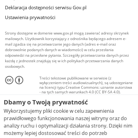
Deklaracja dostępności serwisu Gov.pl
Ustawienia prywatności
Strony dostępne w domenie www.gov.pl mogą zawierać adresy skrzynek
mailowych. Użytkownik korzystający z odnośnika będącego adresem e-
mail zgadza się na przetwarzanie jego danych (adres e-mail oraz
dobrowolnie podanych danych w wiadomości) w celu przesłania
odpowiedzi na przesłane pytania. Szczegóły przetwarzania danych przez
każdą z jednostek znajdują się w ich politykach przetwarzania danych
osobowych.
Treści tekstowe publikowane w serwisie (z
wyłączeniem treści audiowizualnych), są udostępniane
na licencji typu Creative Commons: uznanie autorstwa
- na tych samych warunkach 4.0 (CC BY-SA 4.0).
Materiały audiowizualne, w tym zdjęcia, materiały
Dbamy o Twoją prywatność
audio i wideo, są udostępniane na licencji typu
Creative Commons: uznanie autorstwa użycie
Wykorzystujemy pliki cookie w celu zapewnienia
niekomercyjne - bez utworów zależnych 4.0 (CC BY-
NC-ND 4.0), o ile nie jest to stwierdzone inaczej.
prawidłowego funkcjonowania naszej witryny oraz do
analizy ruchu i optymalizacji działania strony. Dzięki nim
możemy lepiej dostosować treści do potrzeb