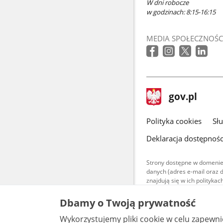
W dni robocze
w godzinach: 8:15-16:15
MEDIA SPOŁECZNOŚC
stopka
Strona
gov.pl
gov.pl
główna
gov.pl
Polityka cookies
Sł
Deklaracja dostępnośc
Strony dostępne w domenie
danych (adres e-mail oraz 
znajdują się w ich polityk
Treści teksto
Dbamy o Twoją prywatność
udostępniane
warunkach 4.0
Wykorzystujemy pliki cookie w celu zapewn
są udostępni