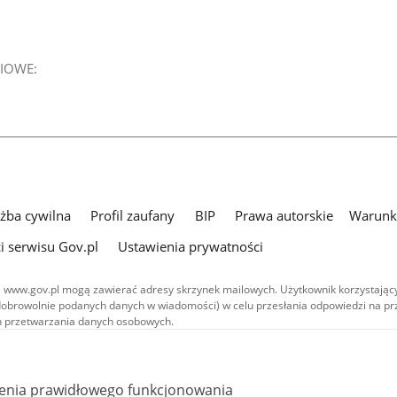
IOWE:
użba cywilna
Profil zaufany
BIP
Prawa autorskie
Warunki
i serwisu Gov.pl
Ustawienia prywatności
 www.gov.pl mogą zawierać adresy skrzynek mailowych. Użytkownik korzystający
dobrowolnie podanych danych w wiadomości) w celu przesłania odpowiedzi na prz
ach przetwarzania danych osobowych.
we publikowane w serwisie (z wyłączeniem treści audiowizualnych), są
 na licencji typu Creative Commons: uznanie autorstwa - na tych samych
 (CC BY-SA 4.0). Materiały audiowizualne, w tym zdjęcia, materiały audio i wideo
ienia prawidłowego funkcjonowania
ane na licencji typu Creative Commons: uznanie autorstwa użycie niekomercyjne 