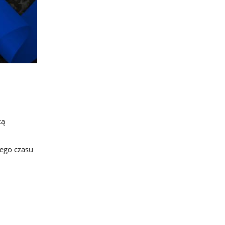
cą
tego czasu