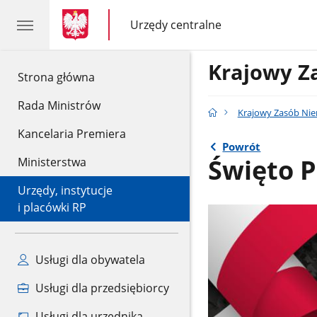
gov.pl
gov.pl
Urzędy centralne
gov.pl
Urzędy
centralne
Krajowy Z
gov.pl
Strona główna
Rada Ministrów
Krajowy Zasób Ni
Kancelaria Premiera
Powrót
Święto P
Ministerstwa
Urzędy, instytucje
i placówki RP
Usługi dla obywatela
Usługi dla przedsiębiorcy
Usługi dla urzędnika