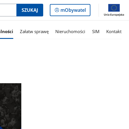
Logowanie
SZUKAJ
mObywatel
do
panelu
lności
Załatw sprawę
Nieruchomości
SIM
Kontakt