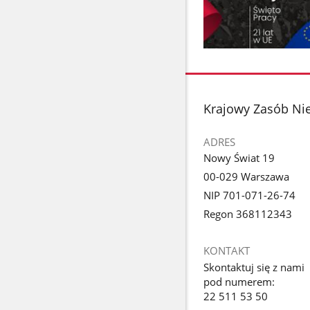
Pokaż
zdjęcie
1
z
stopka
Krajowy Zasób Ni
galerii.
ADRES
Nowy Świat 19
00-029 Warszawa
NIP 701-071-26-74
Regon 368112343
KONTAKT
Skontaktuj się z nami
pod numerem:
22 511 53 50