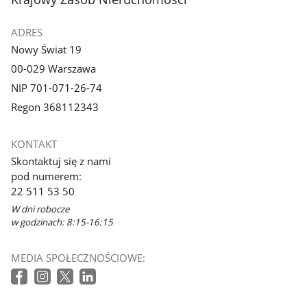
galerii.
galerii.
ADRES
Nowy Świat 19
00-029 Warszawa
NIP 701-071-26-74
Regon 368112343
KONTAKT
Skontaktuj się z nami
pod numerem:
22 511 53 50
W dni robocze
w godzinach: 8:15-16:15
MEDIA SPOŁECZNOŚCIOWE: