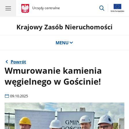
przejdź
gov.pl
Urzędy centralne
gov.pl
Urzędy
do
centralne
wyszukiwar
Krajowy Zasób Nieruchomości
MENU
Powrót
Wmurowanie kamienia
węgielnego w Gościnie!
09.10.2025