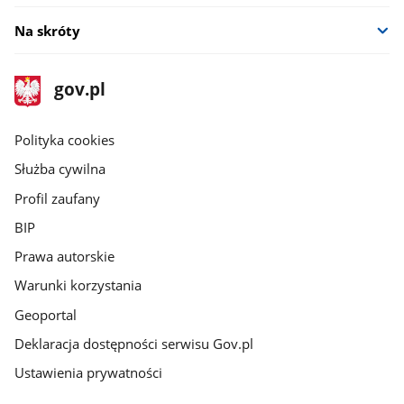
Na skróty
stopka
Strona
gov.pl
gov.pl
główna
gov.pl
Polityka cookies
Służba cywilna
Profil zaufany
BIP
Prawa autorskie
Warunki korzystania
Geoportal
Deklaracja dostępności serwisu Gov.pl
Ustawienia prywatności