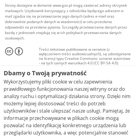
Strony dostępne w domenie www.gov.pl mogą zawierać adresy skrzynek
mailowych. Użytkownik korzystający z odnośnika będącego adresem e-
mail zgadza się na przetwarzanie jego danych (adres e-mail oraz
dobrowolnie podanych danych w wiadomości) w celu przesłania
odpowiedzi na przesłane pytania. Szczegóły przetwarzania danych przez
każdą z jednostek znajdują się w ich politykach przetwarzania danych
osobowych.
Treści tekstowe publikowane w serwisie (z
wyłączeniem treści audiowizualnych), są udostępniane
na licencji typu Creative Commons: uznanie autorstwa
- na tych samych warunkach 4.0 (CC BY-SA 4.0).
Materiały audiowizualne, w tym zdjęcia, materiały
Dbamy o Twoją prywatność
audio i wideo, są udostępniane na licencji typu
Creative Commons: uznanie autorstwa użycie
Wykorzystujemy pliki cookie w celu zapewnienia
niekomercyjne - bez utworów zależnych 4.0 (CC BY-
NC-ND 4.0), o ile nie jest to stwierdzone inaczej.
prawidłowego funkcjonowania naszej witryny oraz do
analizy ruchu i optymalizacji działania strony. Dzięki nim
możemy lepiej dostosować treści do potrzeb
użytkowników i stale ulepszać nasze usługi. Pamiętaj, że
informacje przechowywane w plikach cookie mogą
pozwalać na identyfikację konkretnego urządzenia lub
przeglądarki użytkownika, a więc potencjalnie stanowić