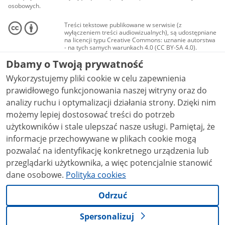
osobowych.
Treści tekstowe publikowane w serwisie (z
wyłączeniem treści audiowizualnych), są udostępniane
na licencji typu Creative Commons: uznanie autorstwa
- na tych samych warunkach 4.0 (CC BY-SA 4.0).
Materiały audiowizualne, w tym zdjęcia, materiały
Dbamy o Twoją prywatność
audio i wideo, są udostępniane na licencji typu
Creative Commons: uznanie autorstwa użycie
Wykorzystujemy pliki cookie w celu zapewnienia
niekomercyjne - bez utworów zależnych 4.0 (CC BY-
NC-ND 4.0), o ile nie jest to stwierdzone inaczej.
prawidłowego funkcjonowania naszej witryny oraz do
analizy ruchu i optymalizacji działania strony. Dzięki nim
możemy lepiej dostosować treści do potrzeb
użytkowników i stale ulepszać nasze usługi. Pamiętaj, że
informacje przechowywane w plikach cookie mogą
pozwalać na identyfikację konkretnego urządzenia lub
przeglądarki użytkownika, a więc potencjalnie stanowić
dane osobowe.
Polityka cookies
Odrzuć
Spersonalizuj