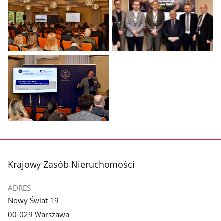
Pokaż
Pokaż
zdjęcie
zdjęcie
1
2
z
z
galerii.
galerii.
Pokaż
zdjęcie
3
z
stopka
Krajowy Zasób Nieruchomości
galerii.
ADRES
Nowy Świat 19
00-029 Warszawa