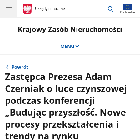
przejdź
gov.pl
Urzędy centralne
gov.pl
Urzędy
do
centralne
wyszukiwar
Krajowy Zasób Nieruchomości
MENU
Powrót
Zastępca Prezesa Adam
Czerniak o luce czynszowej
podczas konferencji
„Budując przyszłość. Nowe
procesy przekształcenia i
trendy na rynku