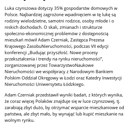
Luka czynszowa dotyczy 35% gospodarstw domowych w
Polsce. Najbardziej zagrożone wpadnięciem w tę lukę są
rodziny wielodzietne, samotni rodzice, osoby młode i o
niskich dochodach.
O
skali, zmianach i strukturze
społeczno-ekonomicznej problemów z dostępnością
mieszkań mówił Adam Czerniak, Zastępca Prezesa
Krajowego
Zasobu
Nieruchomości, podczas VII edycji
konferencji „Budując przyszłość. Nowe procesy
przekształcenia i trendy na rynku nieruchomości”,
zorganizowanej przez Towarzystwo
Naukowe
Nieruchomości
we współpracy z Narodowym Bankiem
Polskim Oddział Okręgowy w Łodzi oraz Katedry Inwestycji
Nieruchomości Uniwersytetu Łódzkiego
.
Adam Czerniak przedstawił wyniki badań, z których wynika,
że coraz więcej Polaków znajduje się w luce czynszowej, tj.
zarabiają zbyt dużo, by otrzymać wsparcie mieszkaniowe od
państwa, ale zbyt mało, by wynająć lub kupić mieszkanie na
wolnym rynku.