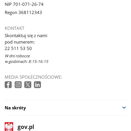
NIP 701-071-26-74
Regon 368112343
KONTAKT
Skontaktuj się z nami
pod numerem:
22 511 53 50
W dni robocze
w godzinach: 8:15-16:15
MEDIA SPOŁECZNOŚCIOWE:
Na skróty
stopka
Strona
gov.pl
gov.pl