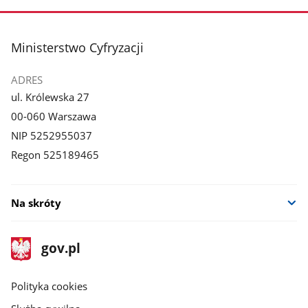
stopka
Ministerstwo Cyfryzacji
ADRES
ul. Królewska 27
00-060 Warszawa
NIP 5252955037
Regon 525189465
Na skróty
stopka
Strona
gov.pl
gov.pl
główna
gov.pl
Polityka cookies