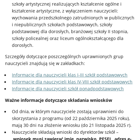
szkoły artystycznej realizujących kształcenie ogólne i
kształcenie artystyczne, z wyłączeniem nauczycieli:
wychowania przedszkolnego zatrudnionych w publicznych
i niepublicznych szkołach podstawowych, szkoły
podstawowej dla dorosłych, branżowej szkoły II stopnia,
szkoły policealnej oraz liceum ogólnokształcącego dla
dorosłych.
Szczegóły dotyczące poszczególnych uprawnionych grup
nauczycieli znajdują się w zakładkach:
Informacje dla nauczycieli klas I-III szkół podstawowych
Informacje dla nauczycieli klas IV-VIII szkół podstawowych
Informacje dla nauczycieli szkół ponadpodstawowych
Ważne informacje dotyczące składania wniosków
Od dnia, w którym nauczyciele zostają uprawnieni do
skorzystania z programu (od 22 października 2025 roku),
mają 30 dni na złożenie wniosku (do 21 listopada 2025 r).
Nauczyciele składają wnioski do dyrektorów szkół –
wniosek musi zawierać imię, nazwisko, PESEL, adres e-