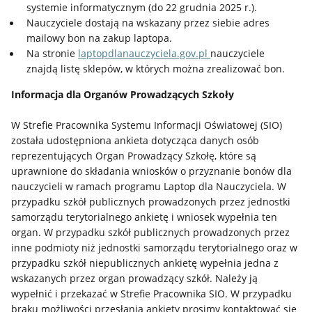
systemie informatycznym (do 22 grudnia 2025 r.).
Nauczyciele dostają na wskazany przez siebie adres
mailowy bon na zakup laptopa.
Na stronie
laptopdlanauczyciela.gov.pl
nauczyciele
znajdą listę sklepów, w których można zrealizować bon.
Informacja dla Organów Prowadzących Szkoły
W Strefie Pracownika Systemu Informacji Oświatowej (SIO)
została udostępniona ankieta dotycząca danych osób
reprezentujących Organ Prowadzący Szkołę, które są
uprawnione do składania wniosków o przyznanie bonów dla
nauczycieli w ramach programu Laptop dla Nauczyciela. W
przypadku szkół publicznych prowadzonych przez jednostki
samorządu terytorialnego ankietę i wniosek wypełnia ten
organ. W przypadku szkół publicznych prowadzonych przez
inne podmioty niż jednostki samorządu terytorialnego oraz w
przypadku szkół niepublicznych ankietę wypełnia jedna z
wskazanych przez organ prowadzący szkół. Należy ją
wypełnić i przekazać w Strefie Pracownika SIO. W przypadku
braku możliwości przesłania ankiety prosimy kontaktować się