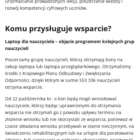
urozmaicanie prowadzonych lekcji, poszerzanie wiedzy i
rozwój kompetencji cyfrowych uczniów.
Komu przysługuje wsparcie?
Laptop dla nauczyciela – objęcie programem kolejnych grup
nauczycieli
Poszerzamy grupę nauczycieli, którzy otrzymają bony na
zakup laptopa lub laptopa przeglądarkowego. Otrzymaliśmy
środki z Krajowego Planu Odbudowy i Zwiększania
Odporności, dzięki którym w sumie 553 336 nauczycieli
otrzyma wsparcie.
Od 22 października br. o bon będą mogli wnioskować
nauczyciele, którzy będąc uprawnionymi do otrzymania
wsparcia nie otrzymali go z powodu upływu terminu na
złożenie wniosku lub nie skorzystali ze wsparcia, ponieważ w
czasie składania wniosku przebywali w stanie nieczynnym, na
świadczeniu rehabilitacyjnym lub na urlopie dla poratowania
zdrowia, byli zawieszeni w pełnieniu obowiązków, przebywali