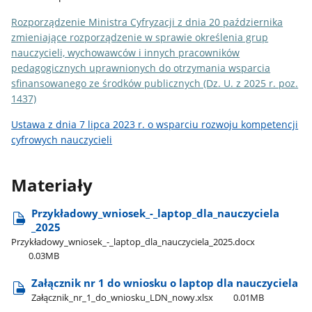
Rozporządzenie Ministra Cyfryzacji z dnia 20 października
zmieniające rozporządzenie w sprawie określenia grup
nauczycieli, wychowawców i innych pracowników
pedagogicznych uprawnionych do otrzymania wsparcia
sfinansowanego ze środków publicznych (Dz. U. z 2025 r. poz.
1437)
Ustawa z dnia 7 lipca 2023 r. o wsparciu rozwoju kompetencji
cyfrowych nauczycieli
Materiały
Przykładowy​_wniosek​_-​_laptop​_dla​_nauczyciela​
_2025
Przykładowy​_wniosek​_-​_laptop​_dla​_nauczyciela​_2025.docx
0.03MB
Załącznik nr 1 do wniosku o laptop dla nauczyciela
Załącznik​_nr​_1​_do​_wniosku​_LDN​_nowy.xlsx
0.01MB