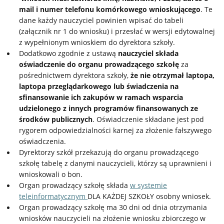
mail i numer telefonu komórkowego wnioskującego
. Te
dane każdy nauczyciel powinien wpisać do tabeli
(załącznik nr 1 do wniosku) i przesłać w wersji edytowalnej
z wypełnionym wnioskiem do dyrektora szkoły.
Dodatkowo zgodnie z ustawą
nauczyciel składa
oświadczenie do organu prowadzącego szkołę
za
pośrednictwem dyrektora szkoły,
że nie otrzymał laptopa,
laptopa przeglądarkowego lub świadczenia na
sfinansowanie ich zakupów w ramach wsparcia
udzielonego z innych programów finansowanych ze
środków publicznych
. Oświadczenie składane jest pod
rygorem odpowiedzialności karnej za złożenie fałszywego
oświadczenia.
Dyrektorzy szkół przekazują do organu prowadzącego
szkołę tabelę z danymi nauczycieli, którzy są uprawnieni i
wnioskowali o bon.
Organ prowadzący szkołę składa
w systemie
teleinformatycznym
DLA KAŻDEJ SZKOŁY osobny wniosek.
Organ prowadzący szkołę ma 30 dni od dnia otrzymania
wniosków nauczycieli na złożenie wniosku zbiorczego w