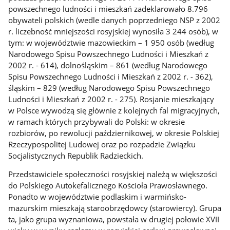
powszechnego ludności i mieszkań zadeklarowało 8.796
obywateli polskich (wedle danych poprzedniego NSP z 2002
r. liczebność mniejszości rosyjskiej wynosiła 3 244 osób), w
tym: w województwie mazowieckim – 1 950 osób (według
Narodowego Spisu Powszechnego Ludności i Mieszkań z
2002 r. - 614), dolnośląskim – 861 (według Narodowego
Spisu Powszechnego Ludności i Mieszkań z 2002 r. - 362),
śląskim – 829 (według Narodowego Spisu Powszechnego
Ludności i Mieszkań z 2002 r. - 275). Rosjanie mieszkający
w Polsce wywodzą się głównie z kolejnych fal migracyjnych,
w ramach których przybywali do Polski: w okresie
rozbiorów, po rewolucji październikowej, w okresie Polskiej
Rzeczypospolitej Ludowej oraz po rozpadzie Związku
Socjalistycznych Republik Radzieckich.
Przedstawiciele społeczności rosyjskiej należą w większości
do Polskiego Autokefalicznego Kościoła Prawosławnego.
Ponadto w województwie podlaskim i warmińsko-
mazurskim mieszkają staroobrzędowcy (starowiercy). Grupa
ta, jako grupa wyznaniowa, powstała w drugiej połowie XVII