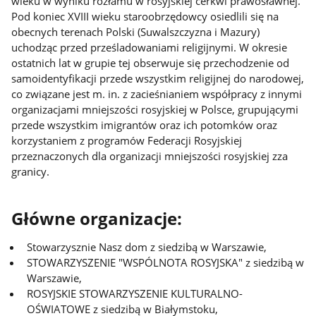
wieku w wyniku rozłamu w rosyjskiej cerkwi prawosławnej.
Pod koniec XVIII wieku staroobrzędowcy osiedlili się na
obecnych terenach Polski (Suwalszczyzna i Mazury)
uchodząc przed prześladowaniami religijnymi. W okresie
ostatnich lat w grupie tej obserwuje się przechodzenie od
samoidentyfikacji przede wszystkim religijnej do narodowej,
co związane jest m. in. z zacieśnianiem współpracy z innymi
organizacjami mniejszości rosyjskiej w Polsce, grupującymi
przede wszystkim imigrantów oraz ich potomków oraz
korzystaniem z programów Federacji Rosyjskiej
przeznaczonych dla organizacji mniejszości rosyjskiej zza
granicy.
Główne organizacje:
Stowarzysznie Nasz dom z siedzibą w Warszawie,
STOWARZYSZENIE "WSPÓLNOTA ROSYJSKA" z siedzibą w
Warszawie,
ROSYJSKIE STOWARZYSZENIE KULTURALNO-
OŚWIATOWE z siedzibą w Białymstoku,