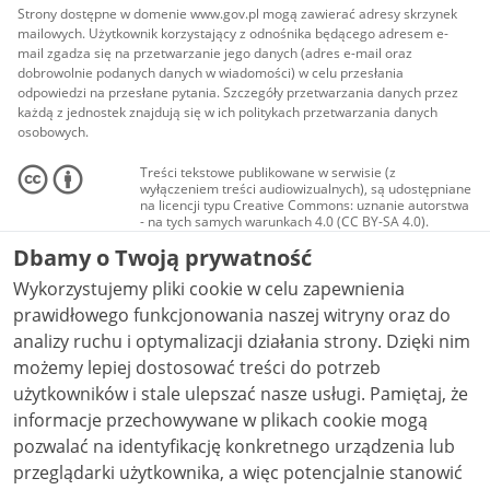
Strony dostępne w domenie www.gov.pl mogą zawierać adresy skrzynek
mailowych. Użytkownik korzystający z odnośnika będącego adresem e-
mail zgadza się na przetwarzanie jego danych (adres e-mail oraz
dobrowolnie podanych danych w wiadomości) w celu przesłania
odpowiedzi na przesłane pytania. Szczegóły przetwarzania danych przez
każdą z jednostek znajdują się w ich politykach przetwarzania danych
osobowych.
Treści tekstowe publikowane w serwisie (z
wyłączeniem treści audiowizualnych), są udostępniane
na licencji typu Creative Commons: uznanie autorstwa
- na tych samych warunkach 4.0 (CC BY-SA 4.0).
Materiały audiowizualne, w tym zdjęcia, materiały
Dbamy o Twoją prywatność
audio i wideo, są udostępniane na licencji typu
Creative Commons: uznanie autorstwa użycie
Wykorzystujemy pliki cookie w celu zapewnienia
niekomercyjne - bez utworów zależnych 4.0 (CC BY-
NC-ND 4.0), o ile nie jest to stwierdzone inaczej.
prawidłowego funkcjonowania naszej witryny oraz do
analizy ruchu i optymalizacji działania strony. Dzięki nim
możemy lepiej dostosować treści do potrzeb
użytkowników i stale ulepszać nasze usługi. Pamiętaj, że
informacje przechowywane w plikach cookie mogą
pozwalać na identyfikację konkretnego urządzenia lub
przeglądarki użytkownika, a więc potencjalnie stanowić