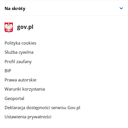
Na skróty
stopka
Strona
gov.pl
gov.pl
główna
gov.pl
Polityka cookies
Służba cywilna
Profil zaufany
BIP
Prawa autorskie
Warunki korzystania
Geoportal
Deklaracja dostępności serwisu Gov.pl
Ustawienia prywatności