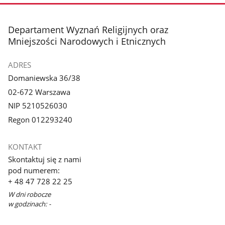
stopka
Departament Wyznań Religijnych oraz
Mniejszości Narodowych i Etnicznych
ADRES
Domaniewska 36/38
02-672 Warszawa
NIP 5210526030
Regon 012293240
KONTAKT
Skontaktuj się z nami
pod numerem:
+ 48 47 728 22 25
W dni robocze
w godzinach: -