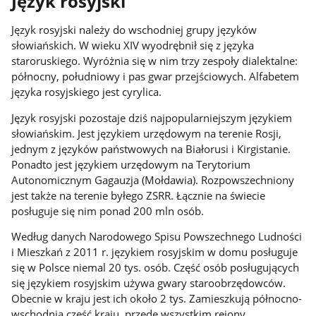
Język rosyjski
Język rosyjski należy do wschodniej grupy języków
słowiańskich. W wieku XIV wyodrębnił się z języka
staroruskiego. Wyróżnia się w nim trzy zespoły dialektalne:
północny, południowy i pas gwar przejściowych. Alfabetem
języka rosyjskiego jest cyrylica.
Język rosyjski pozostaje dziś najpopularniejszym językiem
słowiańskim. Jest językiem urzędowym na terenie Rosji,
jednym z języków państwowych na Białorusi i Kirgistanie.
Ponadto jest językiem urzędowym na Terytorium
Autonomicznym Gagauzja (Mołdawia). Rozpowszechniony
jest także na terenie byłego ZSRR. Łącznie na świecie
posługuje się nim ponad 200 mln osób.
Według danych Narodowego Spisu Powszechnego Ludności
i Mieszkań z 2011 r. językiem rosyjskim w domu posługuje
się w Polsce niemal 20 tys. osób. Część osób posługujących
się językiem rosyjskim używa gwary staroobrzędowców.
Obecnie w kraju jest ich około 2 tys. Zamieszkują północno-
wschodnią część kraju, przede wszystkim rejony