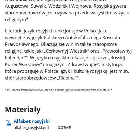
Augustowa, Suwałk, Wodziłek i Wojnowa. Rosyjska gwara
staroobrzędowców jest używana przede wszystkim w życiu
religijnym*.
Literacki język rosyjski funkcjonuje w Polsce jako
wewnętrzny język Polskiego Autokefalicznego Kościoła
Prawosławnego. Ukazują się w nim także czasopisma
religijne, takie jak: „Cerkownyj Wiestnik” oraz „Prawosławnyj
Kalendar”*. W języku rosyjskim ukazuje się także „Russkij
Kurier Warszawy” i magazyn „Zdrawstwujtie”. Instytucją,
która propaguje w Polsce język i kulturę rosyjską, jest m.in.
chór staroobrzędowców „Riabina”*.
* W. Pisarek, Polszczyzna 2000: Orędzie o stanie języka na przełomie tysiącleci, str. 297
Materiały
Alfabet rosyjski
alfabet​_rosyjski.pdf
0.03MB