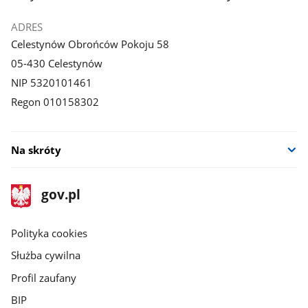
ADRES
Celestynów Obrońców Pokoju 58
05-430 Celestynów
NIP 5320101461
Regon 010158302
Na skróty
stopka
Strona
gov.pl
gov.pl
główna
gov.pl
Polityka cookies
Służba cywilna
Profil zaufany
BIP