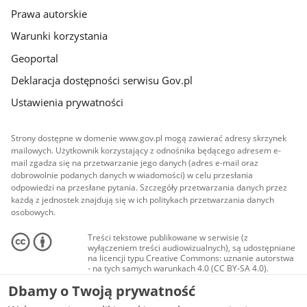
Prawa autorskie
Warunki korzystania
Geoportal
Deklaracja dostępności serwisu Gov.pl
Ustawienia prywatności
Strony dostępne w domenie www.gov.pl mogą zawierać adresy skrzynek
mailowych. Użytkownik korzystający z odnośnika będącego adresem e-
mail zgadza się na przetwarzanie jego danych (adres e-mail oraz
dobrowolnie podanych danych w wiadomości) w celu przesłania
odpowiedzi na przesłane pytania. Szczegóły przetwarzania danych przez
każdą z jednostek znajdują się w ich politykach przetwarzania danych
osobowych.
Treści tekstowe publikowane w serwisie (z
wyłączeniem treści audiowizualnych), są udostępniane
na licencji typu Creative Commons: uznanie autorstwa
- na tych samych warunkach 4.0 (CC BY-SA 4.0).
Materiały audiowizualne, w tym zdjęcia, materiały
Dbamy o Twoją prywatność
audio i wideo, są udostępniane na licencji typu
Creative Commons: uznanie autorstwa użycie