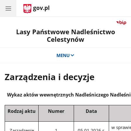
gov.pl
Lasy Państwowe Nadleśnictwo
Celestynów
MENU
Zarządzenia i decyzje
Wykaz aktów wewnętrznych Nadleśniczego
Nadleśni
Rodzaj aktu
Numer
Data
w sprawie
Zarządzenie
1
05.01.2026 r.