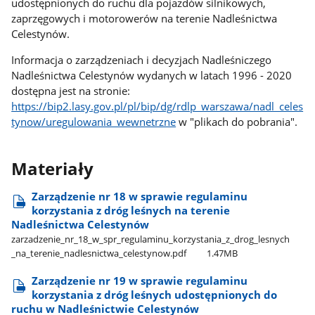
udostępnionych do ruchu dla pojazdów silnikowych,
zaprzęgowych i motorowerów na terenie Nadleśnictwa
Celestynów.
Informacja o zarządzeniach i decyzjach Nadleśniczego
Nadleśnictwa Celestynów wydanych w latach 1996 - 2020
dostępna jest na stronie:
https://bip2.lasy.gov.pl/pl/bip/dg/rdlp_warszawa/nadl_celes
tynow/uregulowania_wewnetrzne
w "plikach do pobrania".
Materiały
Zarządzenie nr 18 w sprawie regulaminu
korzystania z dróg leśnych na terenie
Nadleśnictwa Celestynów
zarzadzenie​_nr​_18​_w​_spr​_regulaminu​_korzystania​_z​_drog​_lesnych​
_na​_terenie​_nadlesnictwa​_celestynow.pdf
1.47MB
Zarządzenie nr 19 w sprawie regulaminu
korzystania z dróg leśnych udostępnionych do
ruchu w Nadleśnictwie Celestynów