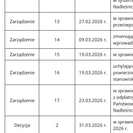
w systemi
Nadleśni
w sprawi
Zarządzenie
13
27.02.2026 r.
przeciwp
zmieniają
Zarządzenie
14
09.03.2026 r.
wprowadz
Zarządzenie
15
19.03.2026 r.
w sprawi
uchylając
Zarządzenie
16
19.03.2026 r.
powierzo
stanowisk
w sprawie
z odpłatn
Zarządzenie
17
23.03.2026 r.
Państwow
Nadleśni
w sprawie
Decyzja
2
31.03.2026 r.
2026 r.