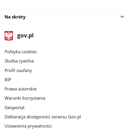
Na skróty
stopka
Strona
gov.pl
gov.pl
główna
gov.pl
Polityka cookies
Służba cywilna
Profil zaufany
BIP
Prawa autorskie
Warunki korzystania
Geoportal
Deklaracja dostępności serwisu Gov.pl
Ustawienia prywatności