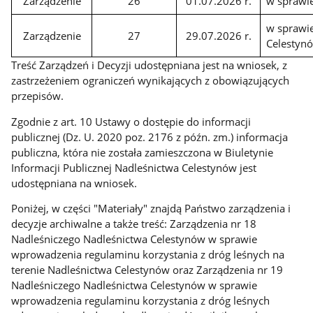
Zarządzenie
26
01.07.2026 r.
w sprawie
w sprawi
Zarządzenie
27
29.07.2026 r.
Celestyn
Treść Zarządzeń i Decyzji udostępniana jest na wniosek, z
zastrzeżeniem ograniczeń wynikających z obowiązujących
przepisów.
Zgodnie z art. 10 Ustawy o dostępie do informacji
publicznej (Dz. U. 2020 poz. 2176 z późn. zm.) informacja
publiczna, która nie została zamieszczona w Biuletynie
Informacji Publicznej Nadleśnictwa Celestynów jest
udostępniana na wniosek.
Poniżej, w części "Materiały" znajdą Państwo zarządzenia i
decyzje archiwalne a także treść: Zarządzenia nr 18
Nadleśniczego Nadleśnictwa Celestynów w sprawie
wprowadzenia regulaminu korzystania z dróg leśnych na
terenie Nadleśnictwa Celestynów oraz Zarządzenia nr 19
Nadleśniczego Nadleśnictwa Celestynów w sprawie
wprowadzenia regulaminu korzystania z dróg leśnych