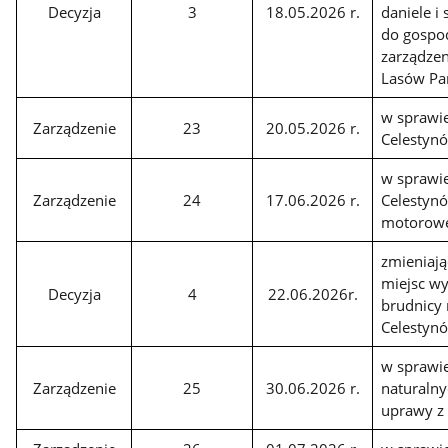
Decyzja
3
18.05.2026 r.
daniele i
do gospo
zarządzen
Lasów P
w sprawie
Zarządzenie
23
20.05.2026 r.
Celestyn
w sprawie
Zarządzenie
24
17.06.2026 r.
Celestynó
motorow
zmieniają
miejsc w
Decyzja
4
22.06.2026r.
brudnicy 
Celestyn
w sprawi
Zarządzenie
25
30.06.2026 r.
naturalny
uprawy z