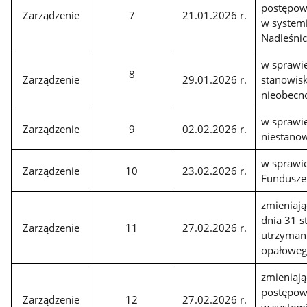
postępow
Zarządzenie
7
21.01.2026 r.
w systemi
Nadleśni
w sprawie
8
Zarządzenie
29.01.2026 r.
stanowisk
nieobecn
w sprawie
Zarządzenie
9
02.02.2026 r.
niestano
w sprawi
Zarządzenie
10
23.02.2026 r.
Fundusze
zmieniają
dnia 31 s
Zarządzenie
11
27.02.2026 r.
utrzymani
opałowego
zmieniają
postępow
Zarządzenie
12
27.02.2026 r.