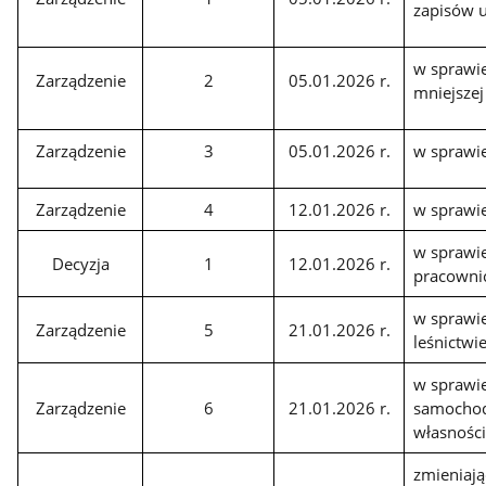
zapisów 
w sprawie
Zarządzenie
2
05.01.2026 r.
mniejszej
Zarządzenie
3
05.01.2026 r.
w sprawi
Zarządzenie
4
12.01.2026 r.
w sprawie
w sprawie
Decyzja
1
12.01.2026 r.
pracownic
w sprawie
Zarządzenie
5
21.01.2026 r.
leśnictwi
w sprawi
Zarządzenie
6
21.01.2026 r.
samochod
własnośc
zmieniają