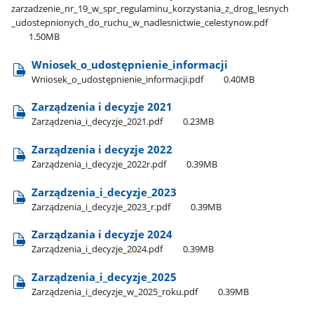
zarzadzenie​_nr​_19​_w​_spr​_regulaminu​_korzystania​_z​_drog​_lesnych​
_udostepnionych​_do​_ruchu​_w​_nadlesnictwie​_celestynow.pdf
1.50MB
Wniosek​_o​_udostępnienie​_informacji
Wniosek​_o​_udostępnienie​_informacji.pdf
0.40MB
Zarządzenia i decyzje 2021
Zarządzenia​_i​_decyzje​_2021.pdf
0.23MB
Zarządzenia i decyzje 2022
Zarządzenia​_i​_decyzje​_2022r.pdf
0.39MB
Zarządzenia​_i​_decyzje​_2023
Zarządzenia​_i​_decyzje​_2023​_r.pdf
0.39MB
Zarządzania i decyzje 2024
Zarządzenia​_i​_decyzje​_2024.pdf
0.39MB
Zarządzenia​_i​_decyzje​_2025
Zarządzenia​_i​_decyzje​_w​_2025​_roku.pdf
0.39MB