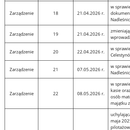
w sprawie
Zarządzenie
18
21.04.2026 r.
dokument
Nadleśni
zmieniają
Zarządzenie
19
21.04.2026 r.
wprowadz
w sprawie
Zarządzenie
20
22.04.2026 r.
Celestyn
w sprawie
Zarządzenie
21
07.05.2026 r.
Nadleśni
w sprawie
kasie ora
Zarządzenie
22
08.05.2026 r.
osób mate
majątku 
uchylając
maja 202
pilotażow