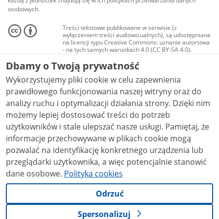
każdą z jednostek znajdują się w ich politykach przetwarzania danych
osobowych.
Treści tekstowe publikowane w serwisie (z
wyłączeniem treści audiowizualnych), są udostępniane
na licencji typu Creative Commons: uznanie autorstwa
- na tych samych warunkach 4.0 (CC BY-SA 4.0).
Materiały audiowizualne, w tym zdjęcia, materiały
Dbamy o Twoją prywatność
audio i wideo, są udostępniane na licencji typu
Creative Commons: uznanie autorstwa użycie
Wykorzystujemy pliki cookie w celu zapewnienia
niekomercyjne - bez utworów zależnych 4.0 (CC BY-
NC-ND 4.0), o ile nie jest to stwierdzone inaczej.
prawidłowego funkcjonowania naszej witryny oraz do
analizy ruchu i optymalizacji działania strony. Dzięki nim
możemy lepiej dostosować treści do potrzeb
użytkowników i stale ulepszać nasze usługi. Pamiętaj, że
informacje przechowywane w plikach cookie mogą
pozwalać na identyfikację konkretnego urządzenia lub
przeglądarki użytkownika, a więc potencjalnie stanowić
dane osobowe.
Polityka cookies
Odrzuć
Spersonalizuj