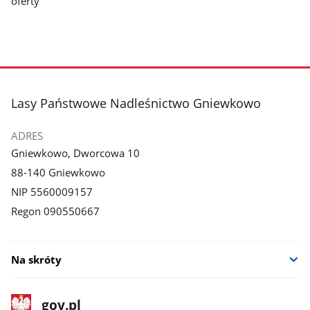
oferty
stopka
Lasy Państwowe Nadleśnictwo Gniewkowo
ADRES
Gniewkowo, Dworcowa 10
88-140 Gniewkowo
NIP 5560009157
Regon 090550667
Na skróty
stopka
Strona
gov.pl