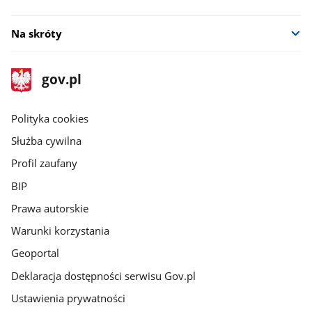
Na skróty
stopka
Strona
gov.pl
gov.pl
główna
gov.pl
Polityka cookies
Służba cywilna
Profil zaufany
BIP
Prawa autorskie
Warunki korzystania
Geoportal
Deklaracja dostępności serwisu Gov.pl
Ustawienia prywatności