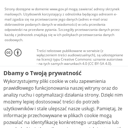
Strony dostępne w domenie www.gov.pl mogą zawierać adresy skrzynek
mailowych. Użytkownik korzystający z odnośnika będącego adresem e-
mail zgadza się na przetwarzanie jego danych (adres e-mail oraz
dobrowolnie podanych danych w wiadomości) w celu przesłania
odpowiedzi na przesłane pytania. Szczegóły przetwarzania danych przez
każdą z jednostek znajdują się w ich politykach przetwarzania danych
osobowych.
Treści tekstowe publikowane w serwisie (z
wyłączeniem treści audiowizualnych), są udostępniane
na licencji typu Creative Commons: uznanie autorstwa
- na tych samych warunkach 4.0 (CC BY-SA 4.0).
Materiały audiowizualne, w tym zdjęcia, materiały
Dbamy o Twoją prywatność
audio i wideo, są udostępniane na licencji typu
Creative Commons: uznanie autorstwa użycie
Wykorzystujemy pliki cookie w celu zapewnienia
niekomercyjne - bez utworów zależnych 4.0 (CC BY-
NC-ND 4.0), o ile nie jest to stwierdzone inaczej.
prawidłowego funkcjonowania naszej witryny oraz do
analizy ruchu i optymalizacji działania strony. Dzięki nim
możemy lepiej dostosować treści do potrzeb
użytkowników i stale ulepszać nasze usługi. Pamiętaj, że
informacje przechowywane w plikach cookie mogą
pozwalać na identyfikację konkretnego urządzenia lub