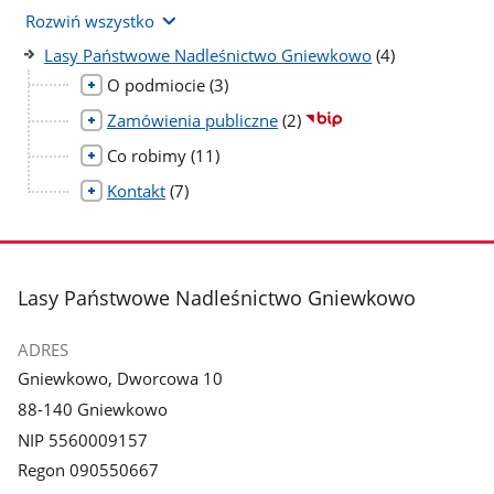
Rozwiń wszystko
liczba
Lasy Państwowe Nadleśnictwo Gniewkowo
(4)
podstron
liczba
O podmiocie
(3)
podstron
liczba
Zamówienia publiczne
(2)
podstron
liczba
Co robimy
(11)
podstron
liczba
Kontakt
(7)
podstron
stopka
Lasy Państwowe Nadleśnictwo Gniewkowo
ADRES
Gniewkowo, Dworcowa 10
88-140 Gniewkowo
NIP 5560009157
Regon 090550667