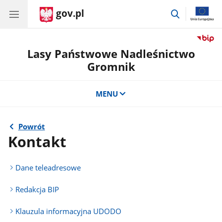
gov.pl
przejdź
do
wyszukiwar
Lasy Państwowe Nadleśnictwo
Gromnik
MENU
Powrót
Kontakt
Dane teleadresowe
Redakcja BIP
Klauzula informacyjna UDODO