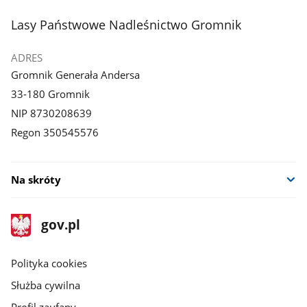
stopka
Lasy Państwowe Nadleśnictwo Gromnik
ADRES
Gromnik Generała Andersa
33-180 Gromnik
NIP 8730208639
Regon 350545576
Na skróty
stopka
Strona
gov.pl
gov.pl
główna
gov.pl
Polityka cookies
Służba cywilna