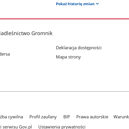
Pokaż historię zmian
adleśnictwo Gromnik
Deklaracja dostępności
dersa
Mapa strony
użba cywilna
Profil zaufany
BIP
Prawa autorskie
Warunki
i serwisu Gov.pl
Ustawienia prywatności