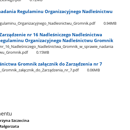
 nadania Regulaminu Organizacyjnego Nadleśnictwu
_Regulaminu​_Organizacyjnego​_Nadlesnictwu​_Gromnik.pdf
0.94MB
 Zarządzenie nr 16 Nadleśniczego Nadleśnictwa
Regulaminu Organizacyjnego Nadleśnictwu Gromnik
​_nr​_16​_Nadleśniczego​_Nadleśnictwa​_Gromnik​_w​_sprawie​_nadania​
twu​_Gromnik.pdf
0.15MB
nictwa Gromnik załącznik do Zarządzenia nr 7
Gromnik​_załącznik​_do​_Zarządzenia​_nr​_7.pdf
0.06MB
mentu
arzyna Szczecina
Małgorzata