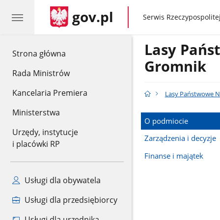
gov.pl
gov.pl
Serwis Rzeczypospolitej
Lasy Pańs
gov.pl
Strona główna
Gromnik
Rada Ministrów
Kancelaria Premiera
Lasy Państwowe N
Ministerstwa
O podmiocie
Urzędy, instytucje
Zarządzenia i decyzje
i placówki RP
Finanse i majątek
Usługi dla obywatela
Usługi dla przedsiębiorcy
Usługi dla urzędnika