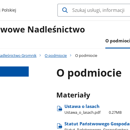
 Polskiej
twowe Nadleśnictwo
O podmioc
adleśnictwo Gromnik
O podmiocie
O podmiocie
O podmiocie
Materiały
Ustawa o lasach
Ustawa​_o​_lasach.pdf
0.27MB
Statut Państwowego Gospoda
Statut​_Państwowego​_Gospodarstwa​