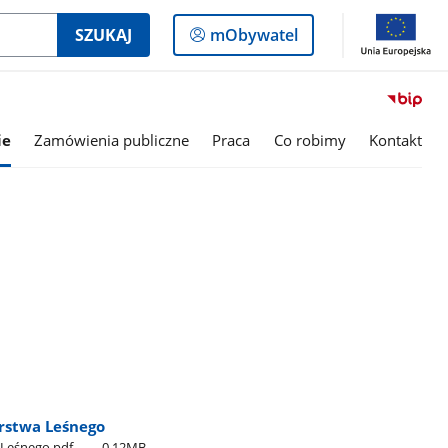
Logowanie
SZUKAJ
mObywatel
do
panelu
ie
Zamówienia publiczne
Praca
Co robimy
Kontakt
rstwa Leśnego
_Leśnego.pdf
0.12MB