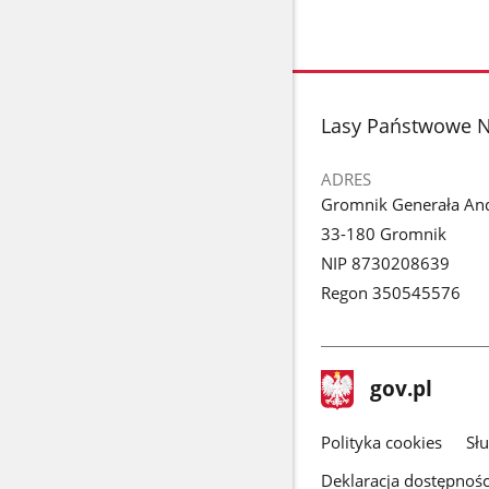
stopka
Lasy Państwowe N
ADRES
Gromnik Generała An
33-180 Gromnik
NIP 8730208639
Regon 350545576
stopka
Strona
gov.pl
gov.pl
główna
gov.pl
Polityka cookies
Sł
Deklaracja dostępnośc