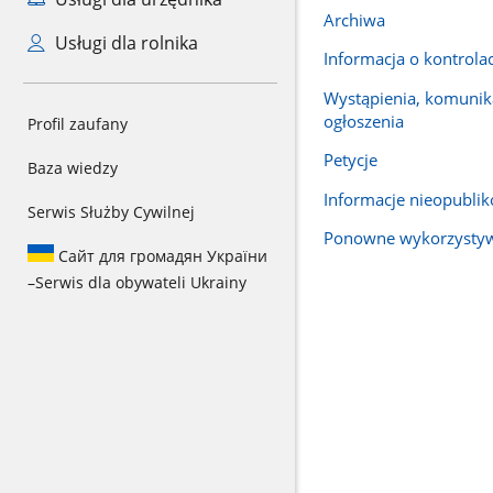
Archiwa
Usługi dla rolnika
Informacja o kontrola
Wystąpienia, komunika
ogłoszenia
Profil zaufany
Petycje
Baza wiedzy
Informacje nieopubli
Serwis Służby Cywilnej
Ponowne wykorzysty
Сайт для громадян України
–
Serwis dla obywateli Ukrainy