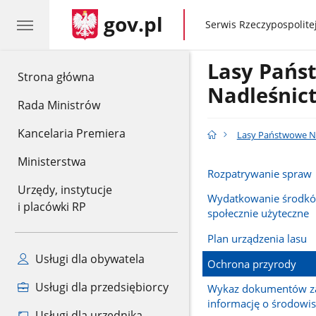
gov.pl
gov.pl
Serwis Rzeczypospolitej
Lasy Pań
gov.pl
Strona główna
Nadleśnic
Rada Ministrów
Kancelaria Premiera
Lasy Państwowe Na
Ministerstwa
Rozpatrywanie spraw
Urzędy, instytucje
Wydatkowanie środkó
i placówki RP
społecznie użyteczne
Plan urządzenia lasu
Usługi dla obywatela
Ochrona przyrody
Usługi dla przedsiębiorcy
Wykaz dokumentów za
informację o środowi
Usługi dla urzędnika