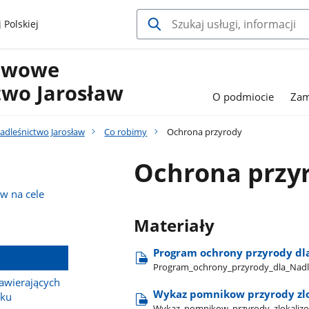
 Polskiej
stwowe
two Jarosław
O podmiocie
Zam
dleśnictwo Jarosław
Co robimy
Ochrona przyrody
Ochrona przy
w na cele
Materiały
Program ochrony przyrody dla
Program​_ochrony​_przyrody​_dla​_Nadl
wierających
Wykaz pomnikow przyrody zlo
sku
Wykaz​_pomnikow​_przyrody​_zlokalizo