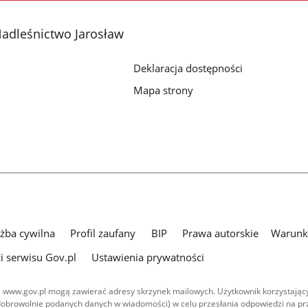
adleśnictwo Jarosław
Deklaracja dostępności
Mapa strony
użba cywilna
Profil zaufany
BIP
Prawa autorskie
Warunki
i serwisu Gov.pl
Ustawienia prywatności
 www.gov.pl mogą zawierać adresy skrzynek mailowych. Użytkownik korzystający
dobrowolnie podanych danych w wiadomości) w celu przesłania odpowiedzi na prz