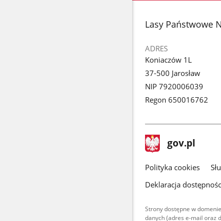
stopka
Lasy Państwowe N
ADRES
Koniaczów 1L
37-500 Jarosław
NIP 7920006039
Regon 650016762
stopka
Strona
gov.pl
gov.pl
główna
gov.pl
Polityka cookies
Sł
Deklaracja dostępnośc
Strony dostępne w domenie
danych (adres e-mail oraz 