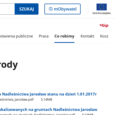
Logowanie
SZUKAJ
mObywatel
do
panelu
ówienia publiczne
Praca
Co robimy
Kontakt
Kosz
rody
 Nadleśnictwa Jarosław stanu na dzień 1.01.2017r
eśnictwa​_Jarosław.pdf
5.14MB
kalizowanych na gruntach Nadleśnictwa Jarosław
wanych​_na​_gruntach​_Nadleśnictwa​_Jarosław.pdf
0.10MB