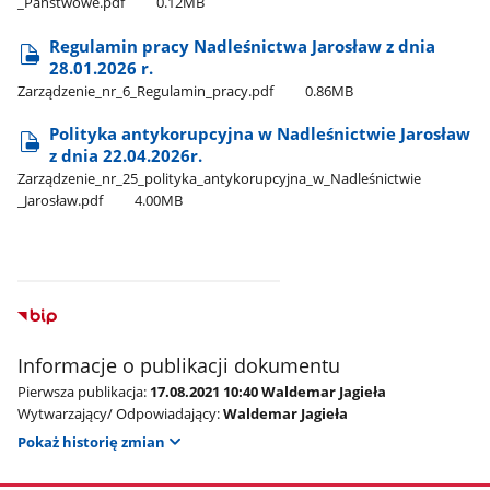
_Państwowe.pdf
0.12MB
Regulamin pracy Nadleśnictwa Jarosław z dnia
28.01.2026 r.
Zarządzenie​_nr​_6​_Regulamin​_pracy.pdf
0.86MB
Polityka antykorupcyjna w Nadleśnictwie Jarosław
z dnia 22.04.2026r.
Zarządzenie​_nr​_25​_polityka​_antykorupcyjna​_w​_Nadleśnictwie​
_Jarosław.pdf
4.00MB
Informacje o publikacji dokumentu
Pierwsza publikacja:
17.08.2021 10:40 Waldemar Jagieła
Wytwarzający/ Odpowiadający:
Waldemar Jagieła
Pokaż historię zmian