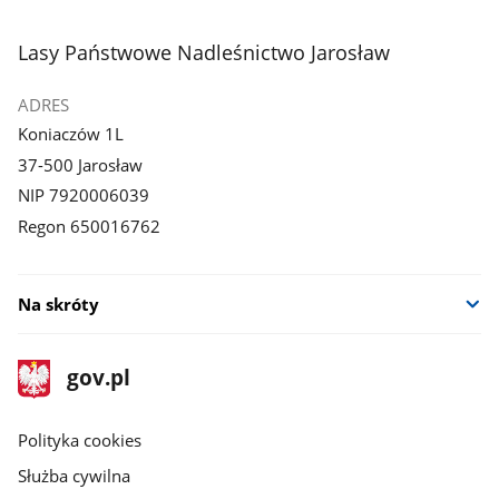
stopka
Lasy Państwowe Nadleśnictwo Jarosław
ADRES
Koniaczów 1L
37-500 Jarosław
NIP 7920006039
Regon 650016762
Na skróty
stopka
Strona
gov.pl
gov.pl
główna
gov.pl
Polityka cookies
Służba cywilna