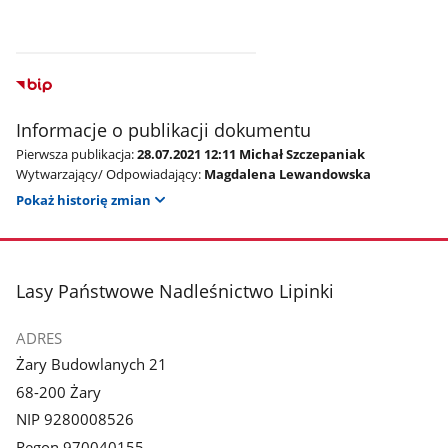
Informacje o publikacji dokumentu
Pierwsza publikacja:
28.07.2021 12:11 Michał Szczepaniak
Wytwarzający/ Odpowiadający:
Magdalena Lewandowska
Pokaż historię zmian
stopka
Lasy Państwowe Nadleśnictwo Lipinki
ADRES
Żary Budowlanych 21
68-200 Żary
NIP 9280008526
Regon 970040155