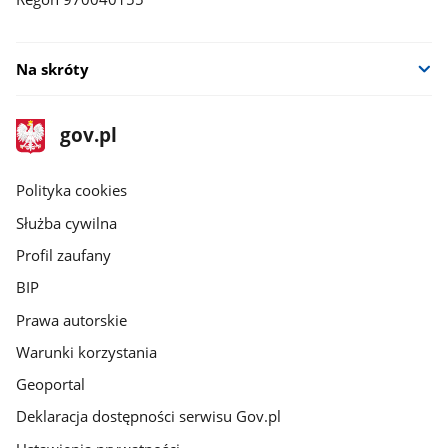
Na skróty
stopka
Strona
gov.pl
gov.pl
główna
gov.pl
Polityka cookies
Służba cywilna
Profil zaufany
BIP
Prawa autorskie
Warunki korzystania
Geoportal
Deklaracja dostępności serwisu Gov.pl