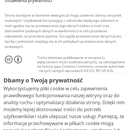
Ustawienia prywatności
Strony dostępne w domenie www.gov.pl mogą zawierać adresy skrzynek
mailowych. Użytkownik korzystający z odnośnika będącego adresem e-
mail zgadza się na przetwarzanie jego danych (adres e-mail oraz
dobrowolnie podanych danych w wiadomości) w celu przesłania
odpowiedzi na przesłane pytania. Szczegóły przetwarzania danych przez
każdą z jednostek znajdują się w ich politykach przetwarzania danych
osobowych.
Treści tekstowe publikowane w serwisie (z
wyłączeniem treści audiowizualnych), są udostępniane
na licencji typu Creative Commons: uznanie autorstwa
- na tych samych warunkach 4.0 (CC BY-SA 4.0).
Materiały audiowizualne, w tym zdjęcia, materiały
Dbamy o Twoją prywatność
audio i wideo, są udostępniane na licencji typu
Creative Commons: uznanie autorstwa użycie
Wykorzystujemy pliki cookie w celu zapewnienia
niekomercyjne - bez utworów zależnych 4.0 (CC BY-
NC-ND 4.0), o ile nie jest to stwierdzone inaczej.
prawidłowego funkcjonowania naszej witryny oraz do
analizy ruchu i optymalizacji działania strony. Dzięki nim
możemy lepiej dostosować treści do potrzeb
użytkowników i stale ulepszać nasze usługi. Pamiętaj, że
informacje przechowywane w plikach cookie mogą