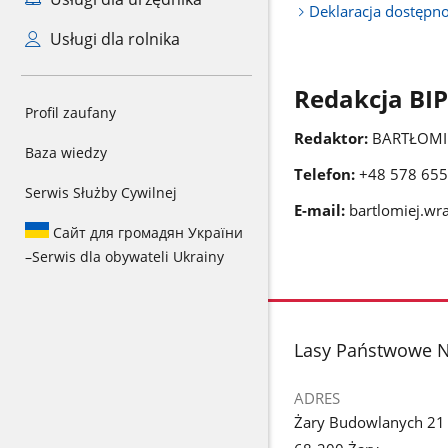
Deklaracja dostępno
Usługi dla rolnika
Redakcja BIP
Profil zaufany
Redaktor:
BARTŁOMI
Baza wiedzy
Telefon:
+48 578 655
Serwis Służby Cywilnej
E-mail:
bartlomiej.wr
Сайт для громадян України
–
Serwis dla obywateli Ukrainy
stopka
Lasy Państwowe N
ADRES
Żary Budowlanych 21