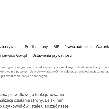
użba cywilna
Profil zaufany
BIP
Prawa autorskie
Warunki
i serwisu Gov.pl
Ustawienia prywatności
 www.gov.pl mogą zawierać adresy skrzynek mailowych. Użytkownik korzystający
dobrowolnie podanych danych w wiadomości) w celu przesłania odpowiedzi na prz
ach przetwarzania danych osobowych.
we publikowane w serwisie (z wyłączeniem treści audiowizualnych), są
 na licencji typu Creative Commons: uznanie autorstwa - na tych samych
 (CC BY-SA 4.0). Materiały audiowizualne, w tym zdjęcia, materiały audio i wideo
ienia prawidłowego funkcjonowania
ane na licencji typu Creative Commons: uznanie autorstwa użycie niekomercyjne 
ależnych 4.0 (CC BY-NC-ND 4.0), o ile nie jest to stwierdzone inaczej.
i działania strony. Dzięki nim
 użytkowników i stale ulepszać nasze