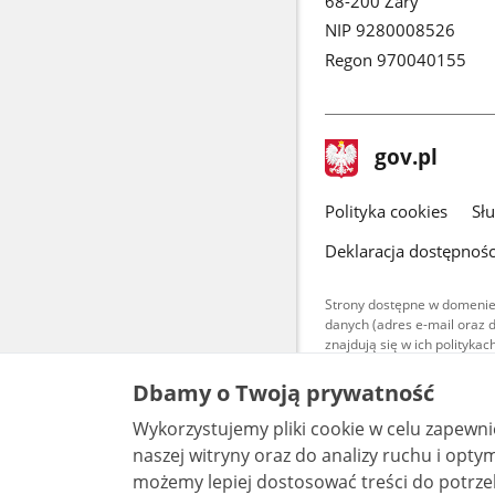
68-200 Żary
NIP 9280008526
Regon 970040155
stopka
Strona
gov.pl
gov.pl
główna
gov.pl
Polityka cookies
Sł
Deklaracja dostępnośc
Strony dostępne w domenie
danych (adres e-mail oraz 
znajdują się w ich polityk
Treści teksto
Dbamy o Twoją prywatność
udostępniane
warunkach 4.0
Wykorzystujemy pliki cookie w celu zapewn
są udostępni
bez utworów z
naszej witryny oraz do analizy ruchu i optymalizacj
możemy lepiej dostosować treści do potrzeb