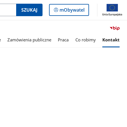
Logowanie
SZUKAJ
mObywatel
do
panelu
e
Zamówienia publiczne
Praca
Co robimy
Kontakt