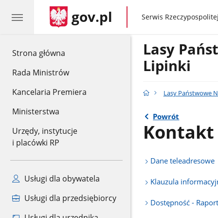
gov.pl
gov.pl
Serwis Rzeczypospolitej
Lasy Pańs
gov.pl
Strona główna
Lipinki
Rada Ministrów
Kancelaria Premiera
Lasy Państwowe Na
Ministerstwa
Powrót
Kontakt
Urzędy, instytucje
i placówki RP
Dane teleadresowe
Usługi dla obywatela
Klauzula informac
Usługi dla przedsiębiorcy
Dostępność - Rapor
Usługi dla urzędnika