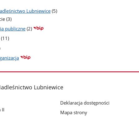
liczba
adleśnictwo Lubniewice
(5)
podstron
liczba
ie
(3)
podstron
liczba
a publiczne
(2)
podstron
liczba
(11)
podstron
czba
)
dstron
ganizacja
adleśnictwo Lubniewice
Deklaracja dostępności
II
Mapa strony