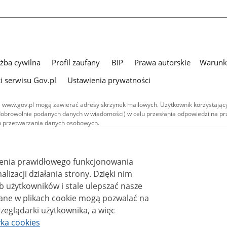
użba cywilna
Profil zaufany
BIP
Prawa autorskie
Warunki
i serwisu Gov.pl
Ustawienia prywatności
 www.gov.pl mogą zawierać adresy skrzynek mailowych. Użytkownik korzystający
dobrowolnie podanych danych w wiadomości) w celu przesłania odpowiedzi na prz
ach przetwarzania danych osobowych.
we publikowane w serwisie (z wyłączeniem treści audiowizualnych), są
 na licencji typu Creative Commons: uznanie autorstwa - na tych samych
 (CC BY-SA 4.0). Materiały audiowizualne, w tym zdjęcia, materiały audio i wideo
ienia prawidłowego funkcjonowania
ane na licencji typu Creative Commons: uznanie autorstwa użycie niekomercyjne 
i działania strony. Dzięki nim
ależnych 4.0 (CC BY-NC-ND 4.0), o ile nie jest to stwierdzone inaczej.
 użytkowników i stale ulepszać nasze
zeglądarki użytkownika, a więc
yka cookies