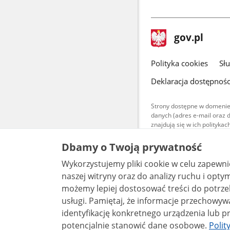
stopka
Strona
gov.pl
gov.pl
główna
gov.pl
Polityka cookies
Sł
Deklaracja dostępnośc
Strony dostępne w domenie
danych (adres e-mail oraz 
znajdują się w ich polityk
Treści teksto
Dbamy o Twoją prywatność
udostępniane
warunkach 4.0
Wykorzystujemy pliki cookie w celu zapewn
są udostępni
naszej witryny oraz do analizy ruchu i optymalizacj
bez utworów z
możemy lepiej dostosować treści do potrzeb
usługi. Pamiętaj, że informacje przechowywane w plikach cookie mogą pozwalać na
identyfikację konkretnego urządzenia lub pr
potencjalnie stanowić dane osobowe.
Polit