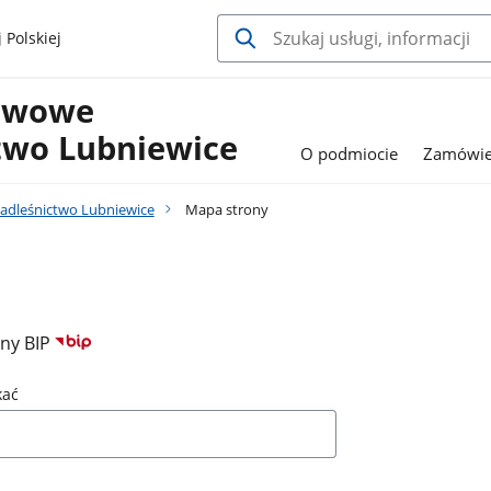
 Polskiej
stwowe
two Lubniewice
O podmiocie
Zamówie
adleśnictwo Lubniewice
Mapa strony
ony BIP
kać