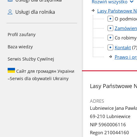
Rozwiń wszystko
Lasy Państwowe N
Usługi dla rolnika
O podmioc
Zamówieni
Profil zaufany
Co robimy
Baza wiedzy
li
Kontakt
(7
po
Prawo i or
Serwis Służby Cywilnej
Сайт для громадян України
–
Serwis dla obywateli Ukrainy
stopka
Lasy Państwowe N
ADRES
Lubniewice Jana Pawła 
69-210 Lubniewice
NIP 5960006116
Regon 210044160