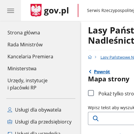
gov.pl
gov.pl
Serwis Rzeczypospolitej
Lasy Pań
gov.pl
Strona główna
Nadleśnic
Rada Ministrów
Kancelaria Premiera
Lasy Państwowe N
Ministerstwa
Powrót
Mapa strony
Urzędy, instytucje
i placówki RP
Pokaż tylko str
Wpisz tekst aby wyszu
Usługi dla obywatela
Usługi dla przedsiębiorcy
Usługi dla urzędnika