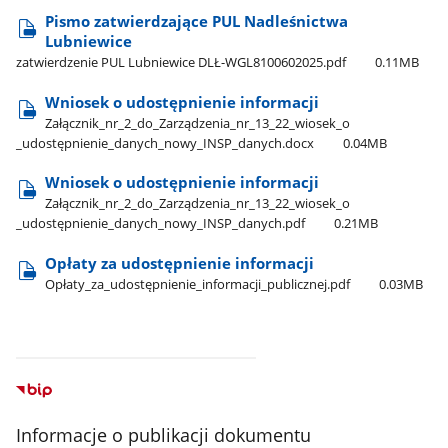
Pismo zatwierdzające PUL Nadleśnictwa
Lubniewice
zatwierdzenie PUL Lubniewice DLŁ-WGL8100602025.pdf
0.11MB
Wniosek o udostępnienie informacji
Załącznik​_nr​_2​_do​_Zarządzenia​_nr​_13​_22​_wiosek​_o​
_udostępnienie​_danych​_nowy​_INSP​_danych.docx
0.04MB
Wniosek o udostępnienie informacji
Załącznik​_nr​_2​_do​_Zarządzenia​_nr​_13​_22​_wiosek​_o​
_udostępnienie​_danych​_nowy​_INSP​_danych.pdf
0.21MB
Opłaty za udostępnienie informacji
Opłaty​_za​_udostępnienie​_informacji​_publicznej.pdf
0.03MB
Informacje o publikacji dokumentu