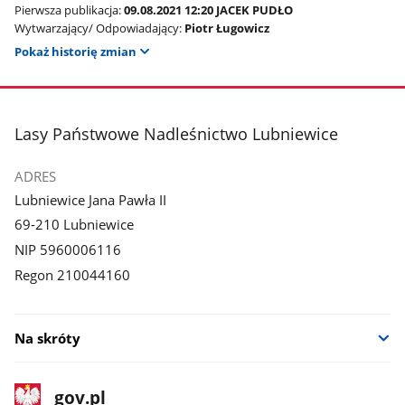
Pierwsza publikacja:
09.08.2021 12:20 JACEK PUDŁO
Wytwarzający/ Odpowiadający:
Piotr Ługowicz
Pokaż historię zmian
stopka
Lasy Państwowe Nadleśnictwo Lubniewice
ADRES
Lubniewice Jana Pawła II
69-210 Lubniewice
NIP 5960006116
Regon 210044160
Na skróty
stopka
Strona
gov.pl