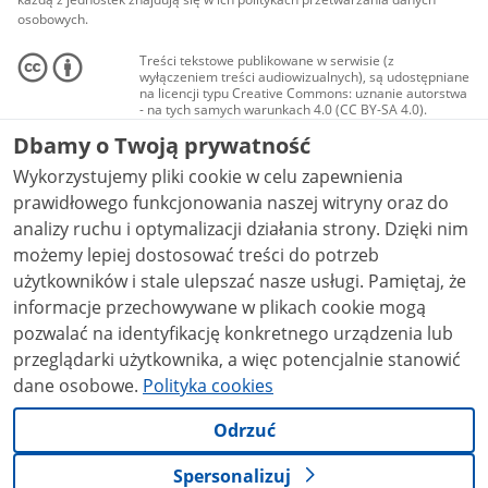
osobowych.
Treści tekstowe publikowane w serwisie (z
wyłączeniem treści audiowizualnych), są udostępniane
na licencji typu Creative Commons: uznanie autorstwa
- na tych samych warunkach 4.0 (CC BY-SA 4.0).
Materiały audiowizualne, w tym zdjęcia, materiały
Dbamy o Twoją prywatność
audio i wideo, są udostępniane na licencji typu
Creative Commons: uznanie autorstwa użycie
Wykorzystujemy pliki cookie w celu zapewnienia
niekomercyjne - bez utworów zależnych 4.0 (CC BY-
NC-ND 4.0), o ile nie jest to stwierdzone inaczej.
prawidłowego funkcjonowania naszej witryny oraz do
analizy ruchu i optymalizacji działania strony. Dzięki nim
możemy lepiej dostosować treści do potrzeb
użytkowników i stale ulepszać nasze usługi. Pamiętaj, że
informacje przechowywane w plikach cookie mogą
pozwalać na identyfikację konkretnego urządzenia lub
przeglądarki użytkownika, a więc potencjalnie stanowić
dane osobowe.
Polityka cookies
Odrzuć
Spersonalizuj