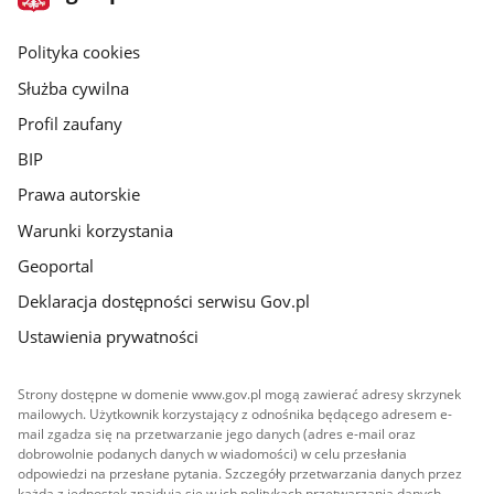
gov.pl
główna
gov.pl
Polityka cookies
Służba cywilna
Profil zaufany
BIP
Prawa autorskie
Warunki korzystania
Geoportal
Deklaracja dostępności serwisu Gov.pl
Ustawienia prywatności
Strony dostępne w domenie www.gov.pl mogą zawierać adresy skrzynek
mailowych. Użytkownik korzystający z odnośnika będącego adresem e-
mail zgadza się na przetwarzanie jego danych (adres e-mail oraz
dobrowolnie podanych danych w wiadomości) w celu przesłania
odpowiedzi na przesłane pytania. Szczegóły przetwarzania danych przez
każdą z jednostek znajdują się w ich politykach przetwarzania danych