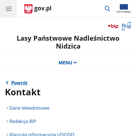
gov.pl
przejdź
do
wyszukiwar
Otwór
okno
Lasy Państwowe Nadleśnictwo
z
tłuma
Nidzica
języka
migow
MENU
Powrót
Kontakt
Dane teleadresowe
Redakcja BIP
Klauzula informacyjna UDODO