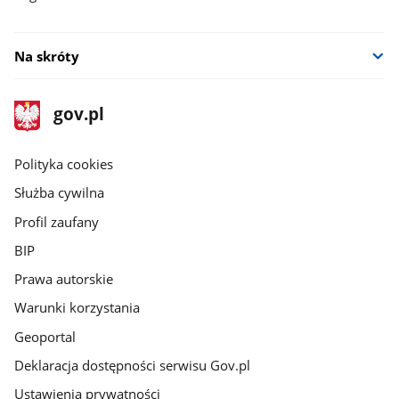
Na skróty
stopka
Strona
gov.pl
gov.pl
główna
gov.pl
Polityka cookies
Służba cywilna
Profil zaufany
BIP
Prawa autorskie
Warunki korzystania
Geoportal
Deklaracja dostępności serwisu Gov.pl
Ustawienia prywatności