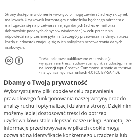
Strony dostępne w domenie www.gov.pl mogą zawierać adresy skrzynek
mailowych. Użytkownik korzystający z odnośnika będącego adresem e-
mail zgadza się na przetwarzanie jego danych (adres e-mail oraz
dobrowolnie podanych danych w wiadomości) w celu przesłania
odpowiedzi na przesłane pytania. Szczegóły przetwarzania danych przez
każdą z jednostek znajdują się w ich politykach przetwarzania danych
osobowych.
Treści tekstowe publikowane w serwisie (z
wyłączeniem treści audiowizualnych), są udostępniane
na licencji typu Creative Commons: uznanie autorstwa
- na tych samych warunkach 4.0 (CC BY-SA 4.0).
Materiały audiowizualne, w tym zdjęcia, materiały
Dbamy o Twoją prywatność
audio i wideo, są udostępniane na licencji typu
Creative Commons: uznanie autorstwa użycie
Wykorzystujemy pliki cookie w celu zapewnienia
niekomercyjne - bez utworów zależnych 4.0 (CC BY-
NC-ND 4.0), o ile nie jest to stwierdzone inaczej.
prawidłowego funkcjonowania naszej witryny oraz do
analizy ruchu i optymalizacji działania strony. Dzięki nim
możemy lepiej dostosować treści do potrzeb
użytkowników i stale ulepszać nasze usługi. Pamiętaj, że
informacje przechowywane w plikach cookie mogą
pozwalać na identyfikację konkretnego urządzenia lub