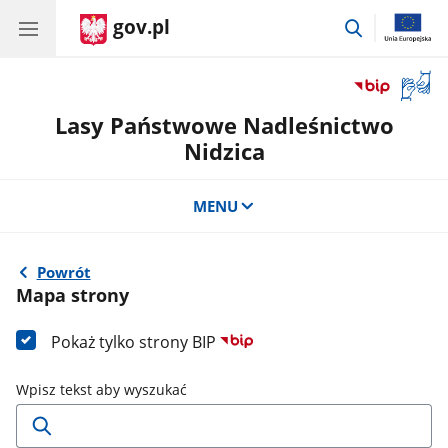
gov.pl
przejdź
do
wyszukiwar
Otwór
okno
Lasy Państwowe Nadleśnictwo
z
tłuma
Nidzica
języka
migow
MENU
Powrót
Mapa strony
Pokaż tylko strony BIP
Wpisz tekst aby wyszukać