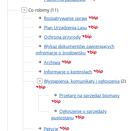
liczba
Co robimy
(11)
podstron
Rozpatrywanie spraw
Plan Urządzenia Lasu
Ochrona przyrody
Wykaz dokumentów zawierających
infromacje o środowisku
Archiwa
Informacje o kontrolach
liczb
Wystąpienia, komunikaty i ogłoszenia
(2)
pods
Przetarg na sprzedaż biomasy
Ogłoszenie o sprzedaży
pustostanu
Petycje