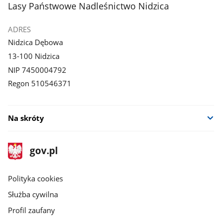
stopka
Lasy Państwowe Nadleśnictwo Nidzica
ADRES
Nidzica Dębowa
13-100 Nidzica
NIP 7450004792
Regon 510546371
Na skróty
stopka
Strona
gov.pl
gov.pl
główna
gov.pl
Polityka cookies
Służba cywilna
Profil zaufany