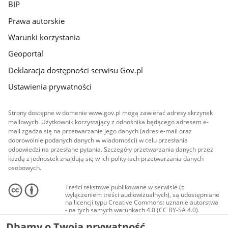
BIP
Prawa autorskie
Warunki korzystania
Geoportal
Deklaracja dostępności serwisu Gov.pl
Ustawienia prywatności
Strony dostępne w domenie www.gov.pl mogą zawierać adresy skrzynek
mailowych. Użytkownik korzystający z odnośnika będącego adresem e-
mail zgadza się na przetwarzanie jego danych (adres e-mail oraz
dobrowolnie podanych danych w wiadomości) w celu przesłania
odpowiedzi na przesłane pytania. Szczegóły przetwarzania danych przez
każdą z jednostek znajdują się w ich politykach przetwarzania danych
osobowych.
Treści tekstowe publikowane w serwisie (z
wyłączeniem treści audiowizualnych), są udostępniane
na licencji typu Creative Commons: uznanie autorstwa
- na tych samych warunkach 4.0 (CC BY-SA 4.0).
Materiały audiowizualne, w tym zdjęcia, materiały
Dbamy o Twoją prywatność
audio i wideo, są udostępniane na licencji typu