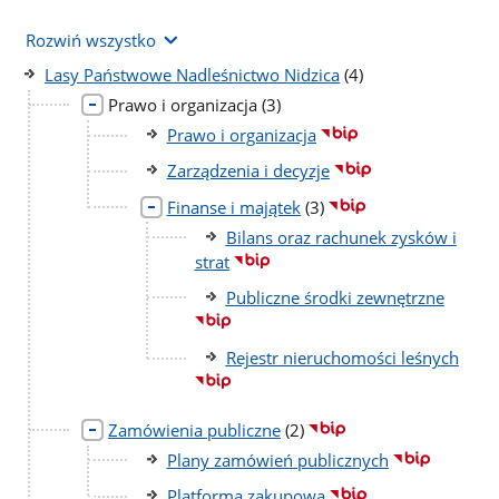
Rozwiń wszystko
liczba
Lasy Państwowe Nadleśnictwo Nidzica
(4)
podstron
liczba
Prawo i organizacja
(3)
podstron
Prawo i organizacja
Zarządzenia i decyzje
liczba
Finanse i majątek
(3)
podstron
Bilans oraz rachunek zysków i
strat
Publiczne środki zewnętrzne
Rejestr nieruchomości leśnych
liczba
Zamówienia publiczne
(2)
podstron
Plany zamówień publicznych
Platforma zakupowa