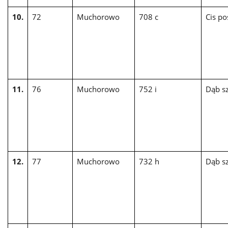
10.
72
Muchorowo
708 c
Cis po
11.
76
Muchorowo
752 i
Dąb sz
12.
77
Muchorowo
732 h
Dąb sz