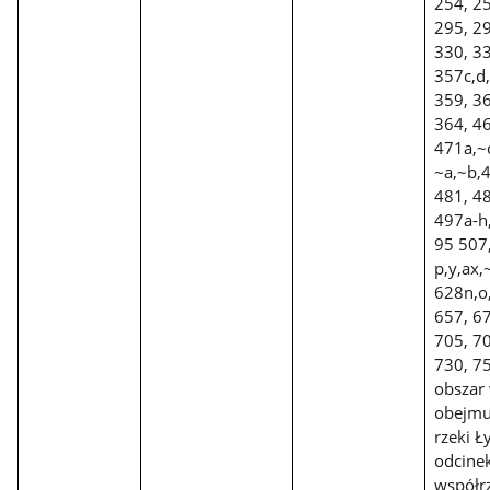
254, 25
295, 29
330, 33
357c,d,
359, 36
364, 46
471a,~c
~a,~b,4
481, 48
497a-h
95 507
p,y,ax,
628n,o,
657, 67
705, 70
730, 75
obszar
obejmu
rzeki Ł
odcine
współr