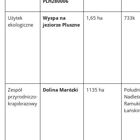
PLH280006
Użytek
Wyspa na
1,65 ha
733k
ekologiczne
jeziorze Pluszne
Zespół
Dolina Marózki
1135 ha
Połudn
przyrodniczo-
Nadleś
krajobrazowy
Ramuki
Łański