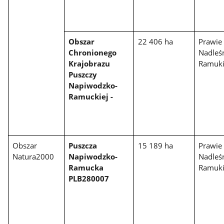
Obszar
22 406 ha
Prawie 
Chronionego
Nadleś
Krajobrazu
Ramuk
Puszczy
Napiwodzko-
Ramuckiej -
Obszar
Puszcza
15 189 ha
Prawie 
Natura2000
Napiwodzko-
Nadleś
Ramucka
Ramuk
PLB280007