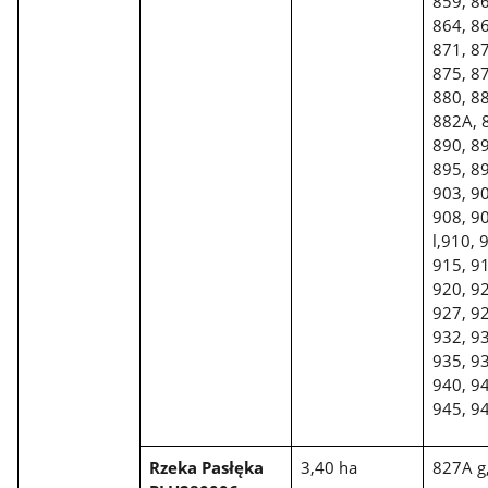
859, 86
864, 86
871, 8
875, 87
880, 8
882A, 
890, 89
895, 89
903, 90
908, 90
l,910, 
915, 91
920, 92
927, 92
932, 9
935, 93
940, 94
945, 9
Rzeka Pasłęka
3,40 ha
827A g