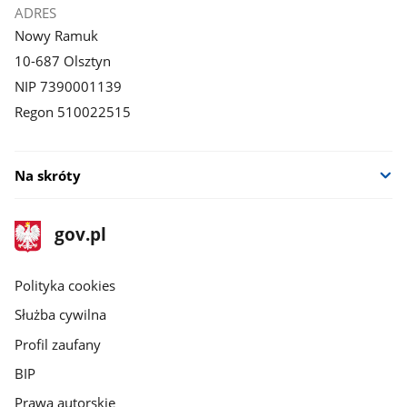
ADRES
Nowy Ramuk
10-687 Olsztyn
NIP 7390001139
Regon 510022515
Na skróty
stopka
Strona
gov.pl
gov.pl
główna
gov.pl
Polityka cookies
Służba cywilna
Profil zaufany
BIP
Prawa autorskie