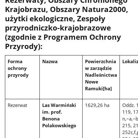
Krajobrazu, Obszary Natura2000,
użytki ekologiczne, Zespoły
przyrodniczko-krajobrazowe
(zgodnie z Programem Ochrony
Przyrody):
Forma
Nazwa
Powierzchnia
Lokali
ochrony
w zarządzie
przyrody
Nadleśnictwa
Nowe
Ramuki[ha]
Rezerwat
Las Warmiński
1629,26 ha
Oddz. 
im. prof.
119, 1
Benona
n,~a,~b
Polakowskiego
215, 21
252c,f,