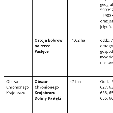
geograf
599397,
- 59838
oraz je
Jełguń,
Ostoja bobrów
11,62 ha
oddz. 
na rzece
oraz gr
Pasłęce
gospod
(wydzie
nielite
Obszar
Obszar
471ha
Oddz. 
Chronionego
Chronionego
627, 63
Krajobrazu
Krajobrazu
638, 65
Doliny Pasłęki
655, 66