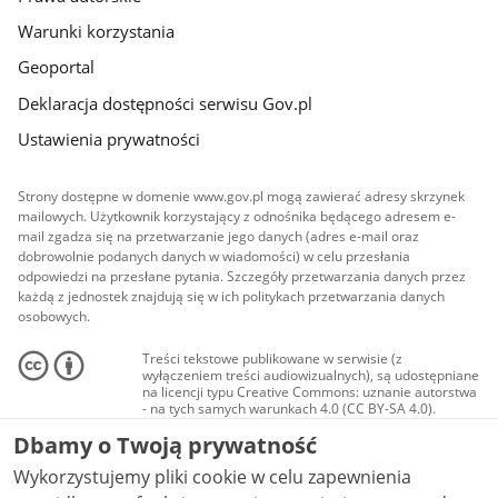
Warunki korzystania
Geoportal
Deklaracja dostępności serwisu Gov.pl
Ustawienia prywatności
Strony dostępne w domenie www.gov.pl mogą zawierać adresy skrzynek
mailowych. Użytkownik korzystający z odnośnika będącego adresem e-
mail zgadza się na przetwarzanie jego danych (adres e-mail oraz
dobrowolnie podanych danych w wiadomości) w celu przesłania
odpowiedzi na przesłane pytania. Szczegóły przetwarzania danych przez
każdą z jednostek znajdują się w ich politykach przetwarzania danych
osobowych.
Treści tekstowe publikowane w serwisie (z
wyłączeniem treści audiowizualnych), są udostępniane
na licencji typu Creative Commons: uznanie autorstwa
- na tych samych warunkach 4.0 (CC BY-SA 4.0).
Materiały audiowizualne, w tym zdjęcia, materiały
Dbamy o Twoją prywatność
audio i wideo, są udostępniane na licencji typu
Creative Commons: uznanie autorstwa użycie
Wykorzystujemy pliki cookie w celu zapewnienia
niekomercyjne - bez utworów zależnych 4.0 (CC BY-
NC-ND 4.0), o ile nie jest to stwierdzone inaczej.