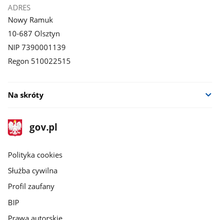
ADRES
Nowy Ramuk
10-687 Olsztyn
NIP 7390001139
Regon 510022515
Na skróty
stopka
Strona
gov.pl
gov.pl
główna
gov.pl
Polityka cookies
Służba cywilna
Profil zaufany
BIP
Prawa autorskie