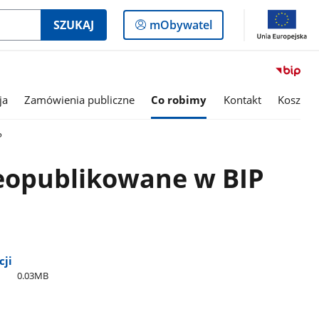
Logowanie
SZUKAJ
mObywatel
do
panelu
ja
Zamówienia publiczne
Co robimy
Kontakt
Kosz
P
ieopublikowane w BIP
cji
0.03MB