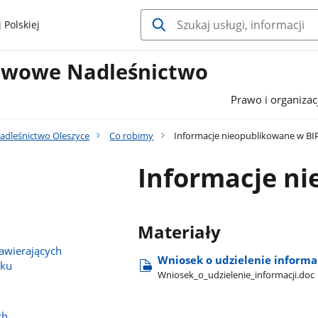
 Polskiej
twowe Nadleśnictwo
Prawo i organizac
adleśnictwo Oleszyce
Co robimy
Informacje nieopublikowane w BI
Informacje n
Materiały
wierających
Wniosek o udzielenie informa
sku
Wniosek​_o​_udzielenie​_informacji.doc
ch