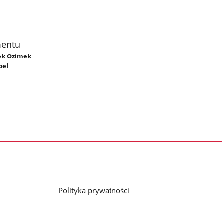
mentu
rek Ozimek
bel
Polityka prywatności