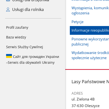
Wystąpienia, komunika
Usługi dla rolnika
ogłoszenia
Petycje
Profil zaufany
Informacje nieopubli
Baza wiedzy
Ponowne wykorzystani
publicznej
Serwis Służby Cywilnej
Wydatkowanie środkó
Сайт для громадян України
społecznie użyteczne
–
Serwis dla obywateli Ukrainy
stopka
Lasy Państwowe N
ADRES
ul. Zielona 4B
37-630 Oleszyce