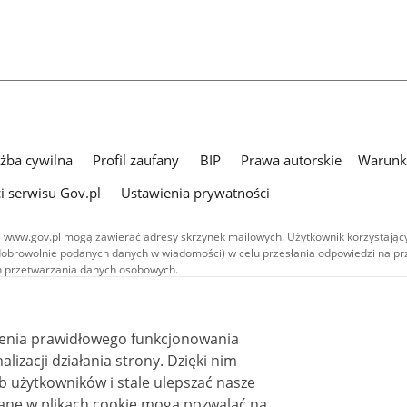
użba cywilna
Profil zaufany
BIP
Prawa autorskie
Warunki
i serwisu Gov.pl
Ustawienia prywatności
 www.gov.pl mogą zawierać adresy skrzynek mailowych. Użytkownik korzystający
dobrowolnie podanych danych w wiadomości) w celu przesłania odpowiedzi na prz
ach przetwarzania danych osobowych.
we publikowane w serwisie (z wyłączeniem treści audiowizualnych), są
 na licencji typu Creative Commons: uznanie autorstwa - na tych samych
 (CC BY-SA 4.0). Materiały audiowizualne, w tym zdjęcia, materiały audio i wideo
ienia prawidłowego funkcjonowania
ane na licencji typu Creative Commons: uznanie autorstwa użycie niekomercyjne 
ależnych 4.0 (CC BY-NC-ND 4.0), o ile nie jest to stwierdzone inaczej.
i działania strony. Dzięki nim
 użytkowników i stale ulepszać nasze