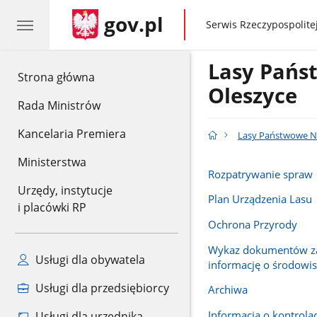
gov.pl
gov.pl
Serwis Rzeczypospolitej
Lasy Pańs
gov.pl
Strona główna
Oleszyce
Rada Ministrów
Kancelaria Premiera
Lasy Państwowe N
Ministerstwa
Rozpatrywanie spraw
Urzędy, instytucje
Plan Urządzenia Lasu
i placówki RP
Ochrona Przyrody
Wykaz dokumentów za
Usługi dla obywatela
informację o środowi
Usługi dla przedsiębiorcy
Archiwa
Informacja o kontrola
Usługi dla urzędnika