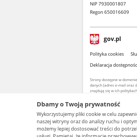
NIP 7930001807
Regon 650016609
stopka
Strona
gov.pl
gov.pl
główna
gov.pl
Polityka cookies
Sł
Deklaracja dostępnośc
Strony dostępne w domenie
danych (adres e-mail oraz 
znajdują się w ich polityk
Treści teksto
Dbamy o Twoją prywatność
udostępniane
warunkach 4.0
Wykorzystujemy pliki cookie w celu zapewn
są udostępni
bez utworów z
naszej witryny oraz do analizy ruchu i optymalizacj
możemy lepiej dostosować treści do potrzeb
usługi. Pamiętaj, że informacje przechowywane w plikach cookie mogą pozwalać na