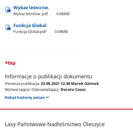
Wykaz leśnictw.
Wykaz leśnictw..pdf
0.06MB
Funkcja Global
Funkcja Global.pdf
0.09MB
Informacje o publikacji dokumentu
Pierwsza publikacja:
23.08.2021 12:38 Marek Ozimek
Wytwarzający/ Odpowiadający:
Dorota Cozac
Pokaż historię zmian
stopka
Lasy Państwowe Nadleśnictwo Oleszyce