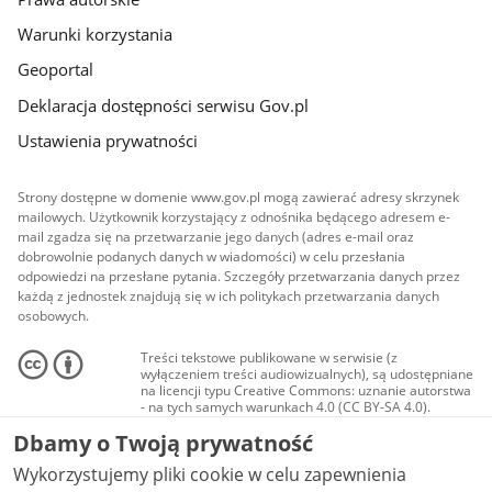
Warunki korzystania
Geoportal
Deklaracja dostępności serwisu Gov.pl
Ustawienia prywatności
Strony dostępne w domenie www.gov.pl mogą zawierać adresy skrzynek
mailowych. Użytkownik korzystający z odnośnika będącego adresem e-
mail zgadza się na przetwarzanie jego danych (adres e-mail oraz
dobrowolnie podanych danych w wiadomości) w celu przesłania
odpowiedzi na przesłane pytania. Szczegóły przetwarzania danych przez
każdą z jednostek znajdują się w ich politykach przetwarzania danych
osobowych.
Treści tekstowe publikowane w serwisie (z
wyłączeniem treści audiowizualnych), są udostępniane
na licencji typu Creative Commons: uznanie autorstwa
- na tych samych warunkach 4.0 (CC BY-SA 4.0).
Materiały audiowizualne, w tym zdjęcia, materiały
Dbamy o Twoją prywatność
audio i wideo, są udostępniane na licencji typu
Creative Commons: uznanie autorstwa użycie
Wykorzystujemy pliki cookie w celu zapewnienia
niekomercyjne - bez utworów zależnych 4.0 (CC BY-
NC-ND 4.0), o ile nie jest to stwierdzone inaczej.