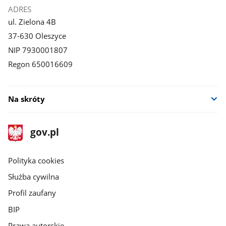
ADRES
ul. Zielona 4B
37-630 Oleszyce
NIP 7930001807
Regon 650016609
Na skróty
stopka
Strona
gov.pl
gov.pl
główna
gov.pl
Polityka cookies
Służba cywilna
Profil zaufany
BIP
Prawa autorskie