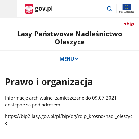
gov.pl
przejdź
do
wyszukiwar
Lasy Państwowe Nadleśnictwo
Oleszyce
MENU
Prawo i organizacja
Informacje archiwalne, zamieszczane do 09.07.2021
dostępne są pod adresem:
https://bip2.lasy.gov.pl/pl/bip/dg/rdlp_krosno/nadl_oleszyc
e