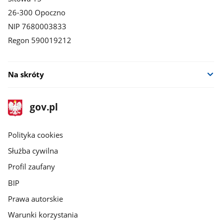
26-300 Opoczno
NIP 7680003833
Regon 590019212
Na skróty
stopka
Strona
gov.pl
gov.pl
główna
gov.pl
Polityka cookies
Służba cywilna
Profil zaufany
BIP
Prawa autorskie
Warunki korzystania