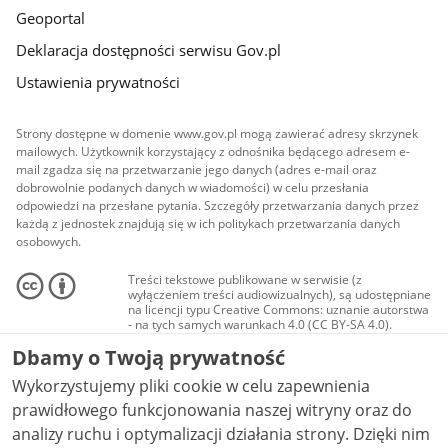
Geoportal
Deklaracja dostępności serwisu Gov.pl
Ustawienia prywatności
Strony dostępne w domenie www.gov.pl mogą zawierać adresy skrzynek
mailowych. Użytkownik korzystający z odnośnika będącego adresem e-
mail zgadza się na przetwarzanie jego danych (adres e-mail oraz
dobrowolnie podanych danych w wiadomości) w celu przesłania
odpowiedzi na przesłane pytania. Szczegóły przetwarzania danych przez
każdą z jednostek znajdują się w ich politykach przetwarzania danych
osobowych.
Treści tekstowe publikowane w serwisie (z
wyłączeniem treści audiowizualnych), są udostępniane
na licencji typu Creative Commons: uznanie autorstwa
- na tych samych warunkach 4.0 (CC BY-SA 4.0).
Materiały audiowizualne, w tym zdjęcia, materiały
Dbamy o Twoją prywatność
audio i wideo, są udostępniane na licencji typu
Creative Commons: uznanie autorstwa użycie
Wykorzystujemy pliki cookie w celu zapewnienia
niekomercyjne - bez utworów zależnych 4.0 (CC BY-
NC-ND 4.0), o ile nie jest to stwierdzone inaczej.
prawidłowego funkcjonowania naszej witryny oraz do
analizy ruchu i optymalizacji działania strony. Dzięki nim