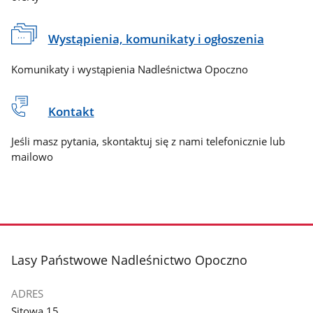
Wystąpienia, komunikaty i ogłoszenia
Komunikaty i wystąpienia Nadleśnictwa Opoczno
Kontakt
Jeśli masz pytania, skontaktuj się z nami telefonicznie lub
mailowo
stopka
Lasy Państwowe Nadleśnictwo Opoczno
ADRES
Sitowa 15