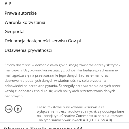
BIP
Prawa autorskie
Warunki korzystania
Geoportal
Deklaracja dostępności serwisu Gov.pl
Ustawienia prywatności
Strony dostępne w domenie www.gov.pl mogą zawierać adresy skrzynek
mailowych. Użytkownik korzystający z odnośnika będącego adresem e-
mail zgadza się na przetwarzanie jego danych (adres e-mail oraz
dobrowolnie podanych danych w wiadomości) w celu przesłania
odpowiedzi na przesłane pytania. Szczegóły przetwarzania danych przez
każdą z jednostek znajdują się w ich politykach przetwarzania danych
osobowych.
Treści tekstowe publikowane w serwisie (z
wyłączeniem treści audiowizualnych), są udostępniane
na licencji typu Creative Commons: uznanie autorstwa
- na tych samych warunkach 4.0 (CC BY-SA 4.0).
Materiały audiowizualne, w tym zdjęcia, materiały
audio i wideo, są udostępniane na licencji typu