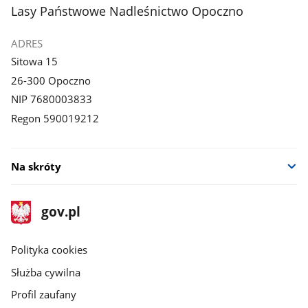
stopka
Lasy Państwowe Nadleśnictwo Opoczno
ADRES
Sitowa 15
26-300 Opoczno
NIP 7680003833
Regon 590019212
Na skróty
stopka
Strona
gov.pl
gov.pl
główna
gov.pl
Polityka cookies
Służba cywilna
Profil zaufany