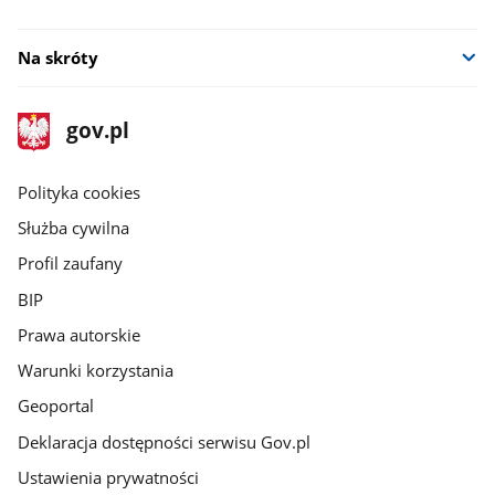
Na skróty
stopka
Strona
gov.pl
gov.pl
główna
gov.pl
Polityka cookies
Służba cywilna
Profil zaufany
BIP
Prawa autorskie
Warunki korzystania
Geoportal
Deklaracja dostępności serwisu Gov.pl
Ustawienia prywatności