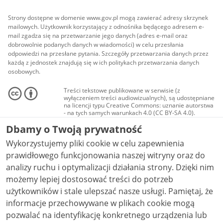
Strony dostępne w domenie www.gov.pl mogą zawierać adresy skrzynek
mailowych. Użytkownik korzystający z odnośnika będącego adresem e-
mail zgadza się na przetwarzanie jego danych (adres e-mail oraz
dobrowolnie podanych danych w wiadomości) w celu przesłania
odpowiedzi na przesłane pytania. Szczegóły przetwarzania danych przez
każdą z jednostek znajdują się w ich politykach przetwarzania danych
osobowych.
Treści tekstowe publikowane w serwisie (z
wyłączeniem treści audiowizualnych), są udostępniane
na licencji typu Creative Commons: uznanie autorstwa
- na tych samych warunkach 4.0 (CC BY-SA 4.0).
Materiały audiowizualne, w tym zdjęcia, materiały
Dbamy o Twoją prywatność
audio i wideo, są udostępniane na licencji typu
Creative Commons: uznanie autorstwa użycie
Wykorzystujemy pliki cookie w celu zapewnienia
niekomercyjne - bez utworów zależnych 4.0 (CC BY-
NC-ND 4.0), o ile nie jest to stwierdzone inaczej.
prawidłowego funkcjonowania naszej witryny oraz do
analizy ruchu i optymalizacji działania strony. Dzięki nim
możemy lepiej dostosować treści do potrzeb
użytkowników i stale ulepszać nasze usługi. Pamiętaj, że
informacje przechowywane w plikach cookie mogą
pozwalać na identyfikację konkretnego urządzenia lub