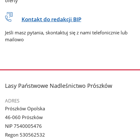
oferty
Kontakt do redakcji BIP
Jeśli masz pytania, skontaktuj się z nami telefonicznie lub
mailowo
stopka
Lasy Państwowe Nadleśnictwo Prószków
ADRES
Prószków Opolska
46-060 Prószków
NIP 7540005476
Regon 530562532