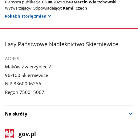
Pierwsza publikacja:
05.08.2021 13:49 Marcin Wierzchowski
Wytwarzający/ Odpowiadający:
Kamil Czech
Pokaż historię zmian
stopka
Lasy Państwowe Nadleśnictwo Skierniewice
ADRES
Maków Zwierzyniec 2
96-100 Skierniewice
NIP 8360006256
Regon 750015067
Na skróty
stopka
Strona
gov.pl
gov.pl