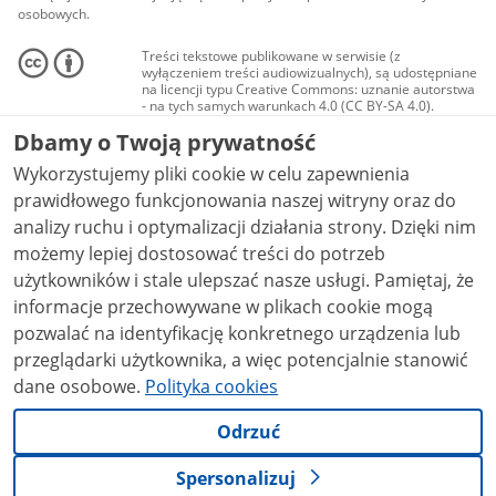
osobowych.
Treści tekstowe publikowane w serwisie (z
wyłączeniem treści audiowizualnych), są udostępniane
na licencji typu Creative Commons: uznanie autorstwa
- na tych samych warunkach 4.0 (CC BY-SA 4.0).
Materiały audiowizualne, w tym zdjęcia, materiały
Dbamy o Twoją prywatność
audio i wideo, są udostępniane na licencji typu
Creative Commons: uznanie autorstwa użycie
Wykorzystujemy pliki cookie w celu zapewnienia
niekomercyjne - bez utworów zależnych 4.0 (CC BY-
NC-ND 4.0), o ile nie jest to stwierdzone inaczej.
prawidłowego funkcjonowania naszej witryny oraz do
analizy ruchu i optymalizacji działania strony. Dzięki nim
możemy lepiej dostosować treści do potrzeb
użytkowników i stale ulepszać nasze usługi. Pamiętaj, że
informacje przechowywane w plikach cookie mogą
pozwalać na identyfikację konkretnego urządzenia lub
przeglądarki użytkownika, a więc potencjalnie stanowić
dane osobowe.
Polityka cookies
Odrzuć
Spersonalizuj