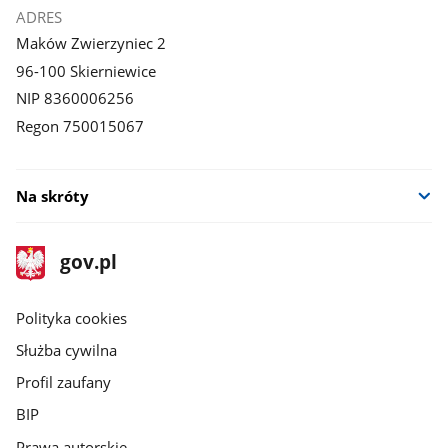
ADRES
Maków Zwierzyniec 2
96-100 Skierniewice
NIP 8360006256
Regon 750015067
Na skróty
stopka
Strona
gov.pl
gov.pl
główna
gov.pl
Polityka cookies
Służba cywilna
Profil zaufany
BIP
Prawa autorskie