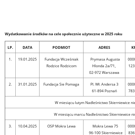
Wydatkowanie środków na cele społecznie użyteczne w 2025 roku
LP.
DATA
PODMIOT
ADRES
K
1.
19.01.2025
Fundacja Wcześniak
Prymasa Augusta
000
Rodzice Rodzicom
Hlonda 2a/71,
123
02-972 Warszawa
2.
31.01.2025
Fundacja Sie Pomaga
Pl. Wł. Andersa 3
000
61-894 Poznań
783
W miesiącu lutym Nadleśnictwo Skierniewice ni
W miesiącu marcu Nadleśnictwo Skierniewice ni
3.
10.04.2025
OSP Mokra Lewa
Mokra Lewa 75
000
96-100 Skierniewice
836