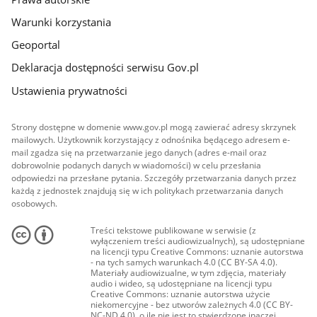
Warunki korzystania
Geoportal
Deklaracja dostępności serwisu Gov.pl
Ustawienia prywatności
Strony dostępne w domenie www.gov.pl mogą zawierać adresy skrzynek
mailowych. Użytkownik korzystający z odnośnika będącego adresem e-
mail zgadza się na przetwarzanie jego danych (adres e-mail oraz
dobrowolnie podanych danych w wiadomości) w celu przesłania
odpowiedzi na przesłane pytania. Szczegóły przetwarzania danych przez
każdą z jednostek znajdują się w ich politykach przetwarzania danych
osobowych.
Treści tekstowe publikowane w serwisie (z
wyłączeniem treści audiowizualnych), są udostępniane
na licencji typu Creative Commons: uznanie autorstwa
- na tych samych warunkach 4.0 (CC BY-SA 4.0).
Materiały audiowizualne, w tym zdjęcia, materiały
audio i wideo, są udostępniane na licencji typu
Creative Commons: uznanie autorstwa użycie
niekomercyjne - bez utworów zależnych 4.0 (CC BY-
NC-ND 4.0), o ile nie jest to stwierdzone inaczej.