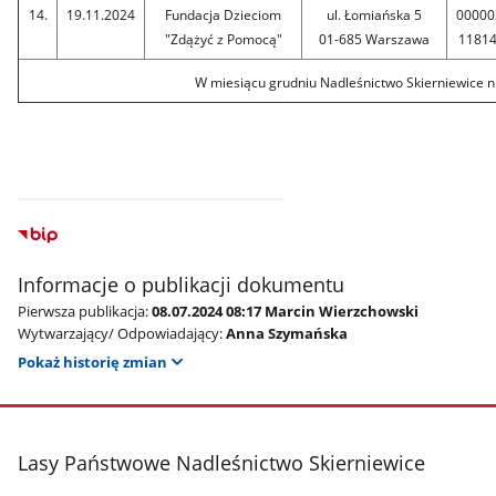
14.
19.11.2024
Fundacja Dzieciom
ul. Łomiańska 5
00000
"Zdążyć z Pomocą"
01-685 Warszawa
1181
W miesiącu grudniu Nadleśnictwo Skierniewice n
Informacje o publikacji dokumentu
Pierwsza publikacja:
08.07.2024 08:17 Marcin Wierzchowski
Wytwarzający/ Odpowiadający:
Anna Szymańska
Pokaż historię zmian
stopka
Lasy Państwowe Nadleśnictwo Skierniewice