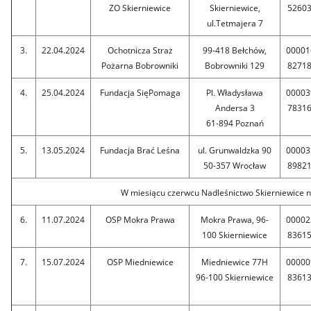
ZO Skierniewice
Skierniewice,
5260
ul.Tetmajera 7
3.
22.04.2024
Ochotnicza Straż
99-418 Bełchów,
00001
Pożarna Bobrowniki
Bobrowniki 129
8271
4.
25.04.2024
Fundacja SięPomaga
Pl. Władysława
00003
Andersa 3
7831
61-894 Poznań
5.
13.05.2024
Fundacja Brać Leśna
ul. Grunwaldzka 90
00003
50-357 Wrocław
8982
W miesiącu czerwcu Nadleśnictwo Skierniewice n
6.
11.07.2024
OSP Mokra Prawa
Mokra Prawa, 96-
00002
100 Skierniewice
8361
7.
15.07.2024
OSP Miedniewice
Miedniewice 77H
00000
96-100 Skierniewice
8361