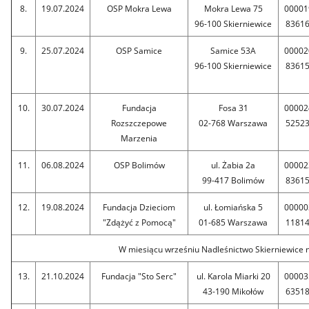
8.
19.07.2024
OSP Mokra Lewa
Mokra Lewa 75
00001
96-100 Skierniewice
8361
9.
25.07.2024
OSP Samice
Samice 53A
00002
96-100 Skierniewice
8361
10.
30.07.2024
Fundacja
Fosa 31
00002
Rozszczepowe
02-768 Warszawa
5252
Marzenia
11.
06.08.2024
OSP Bolimów
ul. Żabia 2a
00002
99-417 Bolimów
8361
12.
19.08.2024
Fundacja Dzieciom
ul. Łomiańska 5
00000
"Zdążyć z Pomocą"
01-685 Warszawa
1181
W miesiącu wrześniu Nadleśnictwo Skierniewice n
13.
21.10.2024
Fundacja "Sto Serc"
ul. Karola Miarki 20
00003
43-190 Mikołów
6351