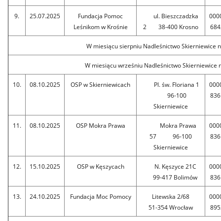
9.
25.07.2025
Fundacja Pomoc
ul. Bieszczadzka
000
Leśnikom w Krośnie
2 38-400 Krosno
684
W miesiącu sierpniu Nadleśnictwo Skierniewice n
W miesiącu wrześniu Nadleśnictwo Skierniewice n
10.
08.10.2025
OSP w Skierniewicach
Pl. św. Floriana 1
000
96-100
836
Skierniewice
11.
08.10.2025
OSP Mokra Prawa
Mokra Prawa
000
57 96-100
836
Skierniewice
12.
15.10.2025
OSP w Kęszycach
N. Kęszyce 21C
000
99-417 Bolimów
836
13.
24.10.2025
Fundacja Moc Pomocy
Litewska 2/68
000
51-354 Wrocław
895