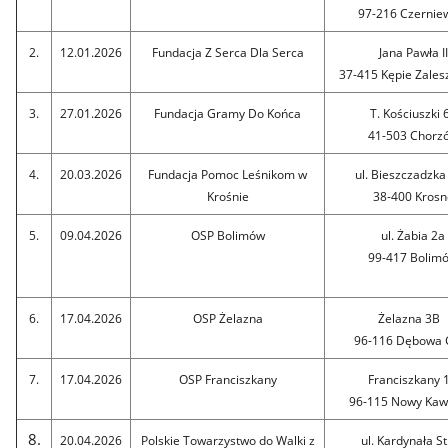
97-216 Czernie
2.
12.01.2026
Fundacja Z Serca Dla Serca
Jana Pawła II
37-415 Kępie Zales
3.
27.01.2026
Fundacja Gramy Do Końca
T. Kościuszki 
41-503 Chorz
4.
20.03.2026
Fundacja Pomoc Leśnikom w
ul. Bieszcza
Krośnie
38-400 Krosn
5.
09.04.2026
OSP Bolimów
ul. Żabia 2a
99-417 Bolim
6.
17.04.2026
OSP Żelazna
Żelazna
96-116 Dębowa 
7.
17.04.2026
OSP Franciszkany
Franciszka
96-115 Nowy Kaw
8.
20.04.2026
Polskie Towarzystwo do Walki z
ul. Kardynała 