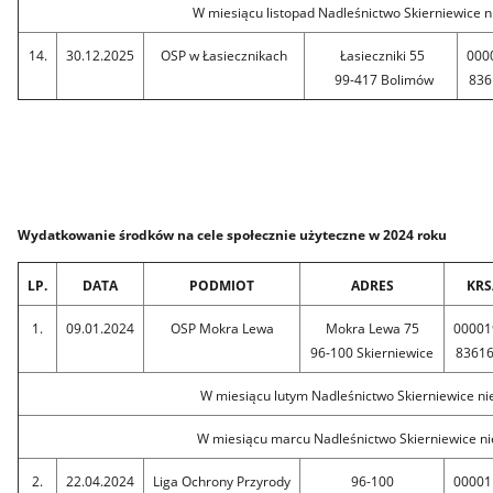
W miesiącu listopad Nadleśnictwo Skierniewice n
14.
30.12.2025
OSP w Łasiecznikach
Łasieczniki 55
000
99-417 Bolimów
836
Wydatkowanie środków na cele społecznie użyteczne w 2024 roku
LP.
DATA
PODMIOT
ADRES
KRS
1.
09.01.2024
OSP Mokra Lewa
Mokra Lewa 75
00001
96-100 Skierniewice
8361
W miesiącu lutym Nadleśnictwo Skierniewice ni
W miesiącu marcu Nadleśnictwo Skierniewice ni
2.
22.04.2024
Liga Ochrony Przyrody
96-100
00001