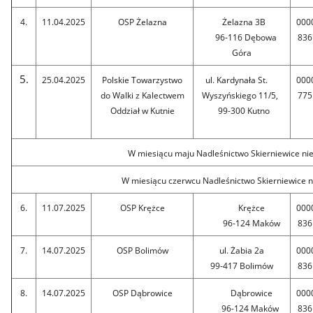
4.
11.04.2025
OSP Żelazna
Żelazna 3B
000
96-116 Dębowa
836
Góra
5.
25.04.2025
Polskie Towarzystwo
ul. Kardynała St.
000
do Walki z Kalectwem
Wyszyńskiego 11/5,
775
Oddział w Kutnie
99-300 Kutno
W miesiącu maju Nadleśnictwo Skierniewice nie
W miesiącu czerwcu Nadleśnictwo Skierniewice n
6.
11.07.2025
OSP Krężce
Krężce
000
96-124 Maków
836
7.
14.07.2025
OSP Bolimów
ul. Żabia 2a
000
99-417 Bolimów
836
8.
14.07.2025
OSP Dąbrowice
Dąbrowice
000
96-124 Maków
836