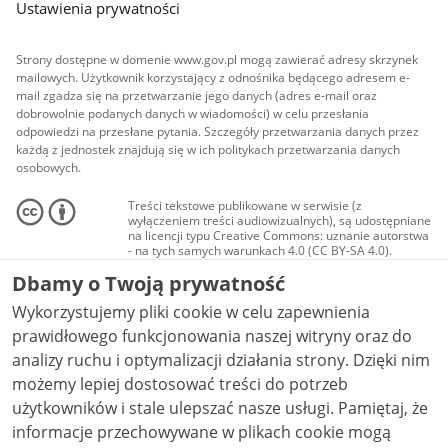
Ustawienia prywatności
Strony dostępne w domenie www.gov.pl mogą zawierać adresy skrzynek
mailowych. Użytkownik korzystający z odnośnika będącego adresem e-
mail zgadza się na przetwarzanie jego danych (adres e-mail oraz
dobrowolnie podanych danych w wiadomości) w celu przesłania
odpowiedzi na przesłane pytania. Szczegóły przetwarzania danych przez
każdą z jednostek znajdują się w ich politykach przetwarzania danych
osobowych.
Treści tekstowe publikowane w serwisie (z
wyłączeniem treści audiowizualnych), są udostępniane
na licencji typu Creative Commons: uznanie autorstwa
- na tych samych warunkach 4.0 (CC BY-SA 4.0).
Materiały audiowizualne, w tym zdjęcia, materiały
Dbamy o Twoją prywatność
audio i wideo, są udostępniane na licencji typu
Creative Commons: uznanie autorstwa użycie
Wykorzystujemy pliki cookie w celu zapewnienia
niekomercyjne - bez utworów zależnych 4.0 (CC BY-
NC-ND 4.0), o ile nie jest to stwierdzone inaczej.
prawidłowego funkcjonowania naszej witryny oraz do
analizy ruchu i optymalizacji działania strony. Dzięki nim
możemy lepiej dostosować treści do potrzeb
użytkowników i stale ulepszać nasze usługi. Pamiętaj, że
informacje przechowywane w plikach cookie mogą