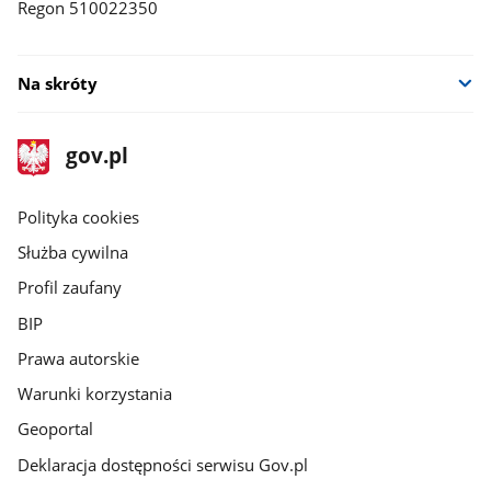
Regon 510022350
Na skróty
stopka
Strona
gov.pl
gov.pl
główna
gov.pl
Polityka cookies
Służba cywilna
Profil zaufany
BIP
Prawa autorskie
Warunki korzystania
Geoportal
Deklaracja dostępności serwisu Gov.pl