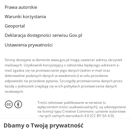
Prawa autorskie
Warunki korzystania
Geoportal
Deklaracja dostępności serwisu Gov.pl
Ustawienia prywatności
Strony dostępne w domenie www.gov.pl mogą zawierać adresy skrzynek
mailowych. Użytkownik korzystający z odnośnika będącego adresem e-
mail zgadza się na przetwarzanie jego danych (adres e-mail oraz
dobrowolnie podanych danych w wiadomości) w celu przesłania
odpowiedzi na przesłane pytania. Szczegóły przetwarzania danych przez
każdą z jednostek znajdują się w ich politykach przetwarzania danych
osobowych.
Treści tekstowe publikowane w serwisie (z
wyłączeniem treści audiowizualnych), są udostępniane
na licencji typu Creative Commons: uznanie autorstwa
- na tych samych warunkach 4.0 (CC BY-SA 4.0).
Materiały audiowizualne, w tym zdjęcia, materiały
Dbamy o Twoją prywatność
audio i wideo, są udostępniane na licencji typu
Creative Commons: uznanie autorstwa użycie