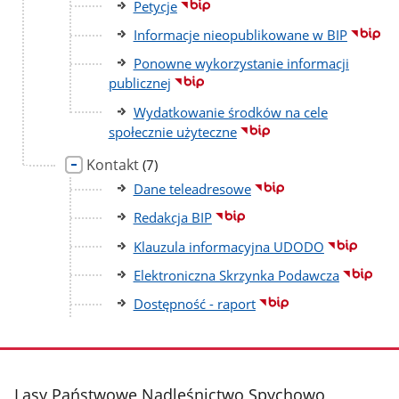
Petycje
Informacje nieopublikowane w BIP
Ponowne wykorzystanie informacji
publicznej
Wydatkowanie środków na cele
społecznie użyteczne
Kontakt
liczba
(7)
podstron
Dane teleadresowe
Redakcja BIP
Klauzula informacyjna UDODO
Elektroniczna Skrzynka Podawcza
Dostępność - raport
stopka
Lasy Państwowe Nadleśnictwo Spychowo