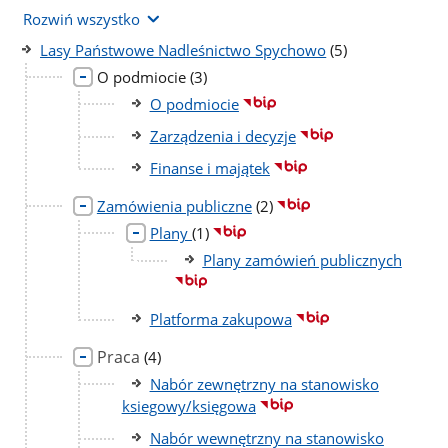
Rozwiń wszystko
liczba
Lasy Państwowe Nadleśnictwo Spychowo
(5)
podstron
liczba
O podmiocie
(3)
podstron
O podmiocie
Zarządzenia i decyzje
Finanse i majątek
liczba
Zamówienia publiczne
(2)
podstron
liczba
Plany
(1)
podstron
Plany zamówień publicznych
Platforma zakupowa
Praca
liczba
(4)
podstron
Nabór zewnętrzny na stanowisko
ksiegowy/księgowa
Nabór wewnętrzny na stanowisko