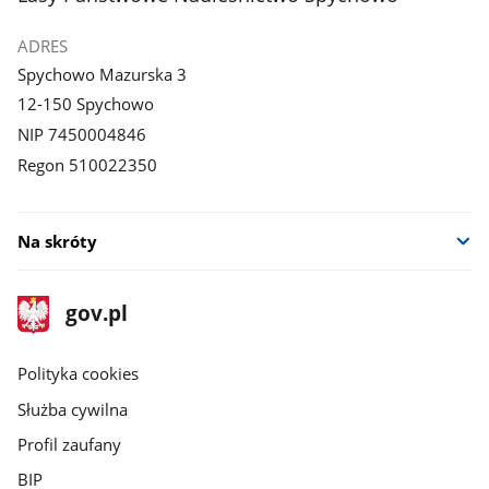
ADRES
Spychowo Mazurska 3
12-150 Spychowo
NIP 7450004846
Regon 510022350
Na skróty
stopka
Strona
gov.pl
gov.pl
główna
gov.pl
Polityka cookies
Służba cywilna
Profil zaufany
BIP