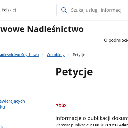
 Polskiej
twowe Nadleśnictwo
O podmioci
adleśnictwo Spychowo
Co robimy
Petycje
Petycje
wierających
sku
Informacje o publikacji doku
Pierwsza publikacja:
23.08.2021 13:12 Ad
ch