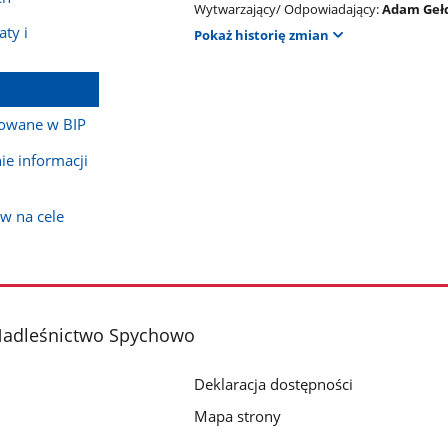
Wytwarzający/ Odpowiadający:
Adam Geł
ty i
Pokaż historię zmian
kowane w BIP
e informacji
w na cele
Nadleśnictwo Spychowo
Deklaracja dostępności
3
Mapa strony