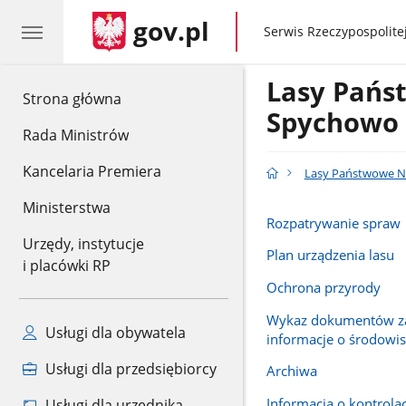
gov.pl
gov.pl
Serwis Rzeczypospolitej
Lasy Pańs
gov.pl
Strona główna
Spychowo
Rada Ministrów
Kancelaria Premiera
Lasy Państwowe N
Ministerstwa
Rozpatrywanie spraw
Urzędy, instytucje
Plan urządzenia lasu
i placówki RP
Ochrona przyrody
Wykaz dokumentów za
Usługi dla obywatela
informacje o środowi
Usługi dla przedsiębiorcy
Archiwa
Informacja o kontrola
Usługi dla urzędnika