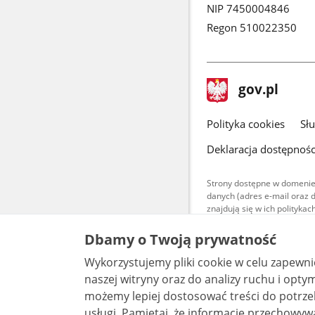
NIP 7450004846
Regon 510022350
stopka
Strona
gov.pl
gov.pl
główna
gov.pl
Polityka cookies
Sł
Deklaracja dostępnośc
Strony dostępne w domenie
danych (adres e-mail oraz 
znajdują się w ich polityk
Treści teksto
Dbamy o Twoją prywatność
udostępniane
warunkach 4.0
Wykorzystujemy pliki cookie w celu zapewn
są udostępni
bez utworów z
naszej witryny oraz do analizy ruchu i optymalizacj
możemy lepiej dostosować treści do potrzeb
usługi. Pamiętaj, że informacje przechowywane w plikach cookie mogą pozwalać na