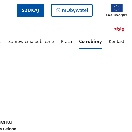
Logowanie
SZUKAJ
mObywatel
do
panelu
e
Zamówienia publiczne
Praca
Co robimy
Kontakt
mentu
am Gełdon