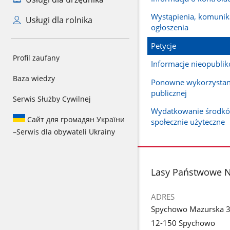
Wystąpienia, komunika
Usługi dla rolnika
ogłoszenia
Petycje
Profil zaufany
Informacje nieopubli
Baza wiedzy
Ponowne wykorzystani
publicznej
Serwis Służby Cywilnej
Wydatkowanie środkó
Сайт для громадян України
społecznie użyteczne
–
Serwis dla obywateli Ukrainy
stopka
Lasy Państwowe 
ADRES
Spychowo Mazurska 
12-150 Spychowo