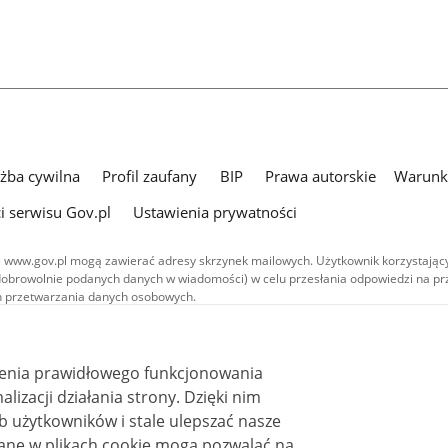
użba cywilna
Profil zaufany
BIP
Prawa autorskie
Warunki
i serwisu Gov.pl
Ustawienia prywatności
 www.gov.pl mogą zawierać adresy skrzynek mailowych. Użytkownik korzystający
dobrowolnie podanych danych w wiadomości) w celu przesłania odpowiedzi na prz
ach przetwarzania danych osobowych.
we publikowane w serwisie (z wyłączeniem treści audiowizualnych), są
 na licencji typu Creative Commons: uznanie autorstwa - na tych samych
 (CC BY-SA 4.0). Materiały audiowizualne, w tym zdjęcia, materiały audio i wideo
ienia prawidłowego funkcjonowania
ane na licencji typu Creative Commons: uznanie autorstwa użycie niekomercyjne 
ależnych 4.0 (CC BY-NC-ND 4.0), o ile nie jest to stwierdzone inaczej.
i działania strony. Dzięki nim
 użytkowników i stale ulepszać nasze