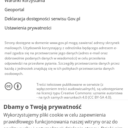
Warunki korzystania
Geoportal
Deklaracja dostępności serwisu Gov.pl
Ustawienia prywatności
Strony dostępne w domenie www.gov.pl mogą zawierać adresy skrzynek
mailowych. Użytkownik korzystający z odnośnika będącego adresem e-
mail zgadza się na przetwarzanie jego danych (adres e-mail oraz
dobrowolnie podanych danych w wiadomości) w celu przesłania
odpowiedzi na przesłane pytania. Szczegóły przetwarzania danych przez
każdą z jednostek znajdują się w ich politykach przetwarzania danych
osobowych.
Treści tekstowe publikowane w serwisie (z
wyłączeniem treści audiowizualnych), są udostępniane
na licencji typu Creative Commons: uznanie autorstwa
- na tych samych warunkach 4.0 (CC BY-SA 4.0).
Materiały audiowizualne, w tym zdjęcia, materiały
Dbamy o Twoją prywatność
audio i wideo, są udostępniane na licencji typu
Creative Commons: uznanie autorstwa użycie
Wykorzystujemy pliki cookie w celu zapewnienia
niekomercyjne - bez utworów zależnych 4.0 (CC BY-
NC-ND 4.0), o ile nie jest to stwierdzone inaczej.
prawidłowego funkcjonowania naszej witryny oraz do