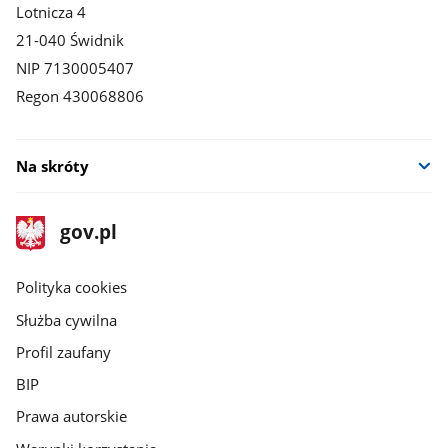
Lotnicza 4
21-040 Świdnik
NIP 7130005407
Regon 430068806
Na skróty
stopka
Strona
gov.pl
gov.pl
główna
gov.pl
Polityka cookies
Służba cywilna
Profil zaufany
BIP
Prawa autorskie